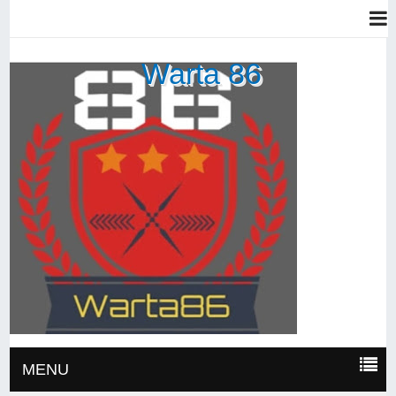
Warta 86
MENU