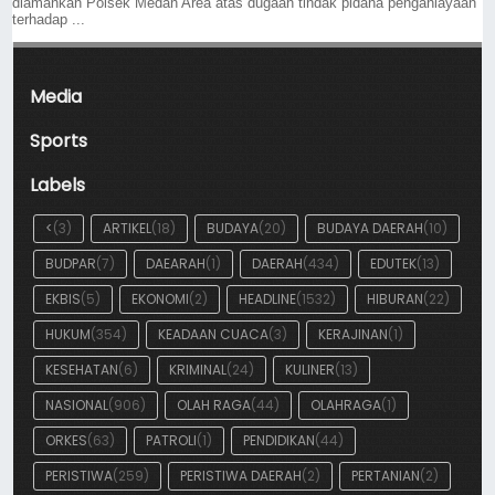
diamankan Polsek Medan Area atas dugaan tindak pidana penganiayaan
terhadap ...
Media
Sports
Labels
<
(3)
ARTIKEL
(18)
BUDAYA
(20)
BUDAYA DAERAH
(10)
BUDPAR
(7)
DAEARAH
(1)
DAERAH
(434)
EDUTEK
(13)
EKBIS
(5)
EKONOMI
(2)
HEADLINE
(1532)
HIBURAN
(22)
HUKUM
(354)
KEADAAN CUACA
(3)
KERAJINAN
(1)
KESEHATAN
(6)
KRIMINAL
(24)
KULINER
(13)
NASIONAL
(906)
OLAH RAGA
(44)
OLAHRAGA
(1)
ORKES
(63)
PATROLI
(1)
PENDIDIKAN
(44)
PERISTIWA
(259)
PERISTIWA DAERAH
(2)
PERTANIAN
(2)