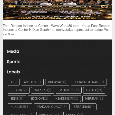
Fast Respon Indonesia Center . Www.Warta86.com,-Ketua Fast Respon
Indonesia Center H.Dian Surahman menyatakan apresiasi terhadap Polri
yang ...
Media
Sports
Labels
<
(3)
ARTIKEL
(18)
BUDAYA
(20)
BUDAYA DAERAH
(10)
BUDPAR
(7)
DAEARAH
(1)
DAERAH
(434)
EDUTEK
(13)
EKBIS
(5)
EKONOMI
(2)
HEADLINE
(1532)
HIBURAN
(22)
HUKUM
(354)
KEADAAN CUACA
(3)
KERAJINAN
(1)
KESEHATAN
(6)
KRIMINAL
(24)
KULINER
(13)