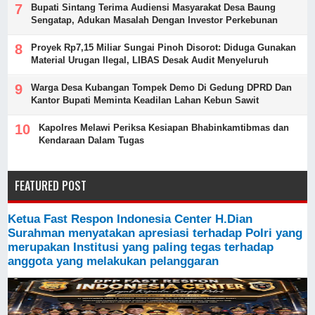
Bupati Sintang Terima Audiensi Masyarakat Desa Baung
Sengatap, Adukan Masalah Dengan Investor Perkebunan
Proyek Rp7,15 Miliar Sungai Pinoh Disorot: Diduga Gunakan
Material Urugan Ilegal, LIBAS Desak Audit Menyeluruh
Warga Desa Kubangan Tompek Demo Di Gedung DPRD Dan
Kantor Bupati Meminta Keadilan Lahan Kebun Sawit
Kapolres Melawi Periksa Kesiapan Bhabinkamtibmas dan
Kendaraan Dalam Tugas
FEATURED POST
Ketua Fast Respon Indonesia Center H.Dian
Surahman menyatakan apresiasi terhadap Polri yang
merupakan Institusi yang paling tegas terhadap
anggota yang melakukan pelanggaran