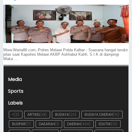
Www.Warta86.com,-Polres Melawi Polda Kalbar - Suasana hangat terukir
jelas saat Kapolres Melawi AKBP Askhabul Kahfi, S.I.K di dampingi
Waka ...
Media
Sports
Labels
<
(3)
ARTIKEL
(18)
BUDAYA
(20)
BUDAYA DAERAH
(10)
BUDPAR
(7)
DAEARAH
(1)
DAERAH
(434)
EDUTEK
(13)