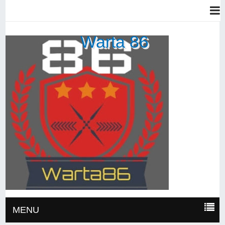
Warta 86
MENU