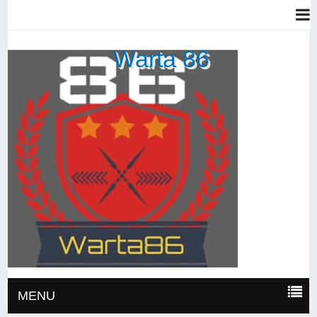
Warta 86
MENU