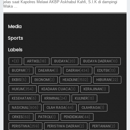
jelas saat Kapolres Melawi AKBP Askhabul Kahfi, S.I.K di dampingi
Waka ...
Media
Sports
Labels
<
(3)
ARTIKEL
(18)
BUDAYA
(20)
BUDAYA DAERAH
(10)
BUDPAR
(7)
DAEARAH
(1)
DAERAH
(434)
EDUTEK
(13)
EKBIS
(5)
EKONOMI
(2)
HEADLINE
(1532)
HIBURAN
(22)
HUKUM
(354)
KEADAAN CUACA
(3)
KERAJINAN
(1)
KESEHATAN
(6)
KRIMINAL
(24)
KULINER
(13)
NASIONAL
(906)
OLAH RAGA
(44)
OLAHRAGA
(1)
ORKES
(63)
PATROLI
(1)
PENDIDIKAN
(44)
PERISTIWA
(259)
PERISTIWA DAERAH
(2)
PERTANIAN
(2)