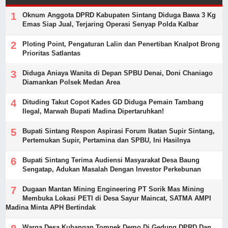
Oknum Anggota DPRD Kabupaten Sintang Diduga Bawa 3 Kg
Emas Siap Jual, Terjaring Operasi Senyap Polda Kalbar
Ploting Point, Pengaturan Lalin dan Penertiban Knalpot Brong
Prioritas Satlantas
Diduga Aniaya Wanita di Depan SPBU Denai, Doni Chaniago
Diamankan Polsek Medan Area
Dituding Takut Copot Kades GD Diduga Pemain Tambang
Ilegal, Marwah Bupati Madina Dipertaruhkan!
Bupati Sintang Respon Aspirasi Forum Ikatan Supir Sintang,
Pertemukan Supir, Pertamina dan SPBU, Ini Hasilnya
Bupati Sintang Terima Audiensi Masyarakat Desa Baung
Sengatap, Adukan Masalah Dengan Investor Perkebunan
Dugaan Mantan Mining Engineering PT Sorik Mas Mining
Membuka Lokasi PETI di Desa Sayur Maincat, SATMA AMPI
Madina Minta APH Bertindak
Warga Desa Kubangan Tompek Demo Di Gedung DPRD Dan