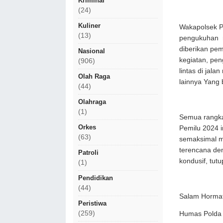
Kriminal
(24)
Kuliner
Wakapolsek Po
(13)
pengukuhan m
diberikan pem
Nasional
kegiatan, pen
(906)
lintas di jal
Olah Raga
lainnya Yang 
(44)
Olahraga
(1)
Semua rangka
Orkes
Pemilu 2024 
(63)
semaksimal m
terencana den
Patroli
kondusif, tut
(1)
Pendidikan
(44)
Salam Horma
Peristiwa
(259)
Humas Polda