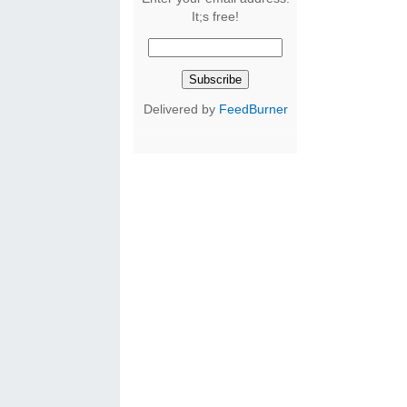
It;s free!
Delivered by
FeedBurner