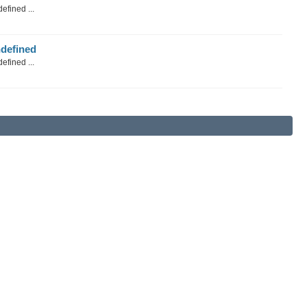
efined ...
defined
efined ...