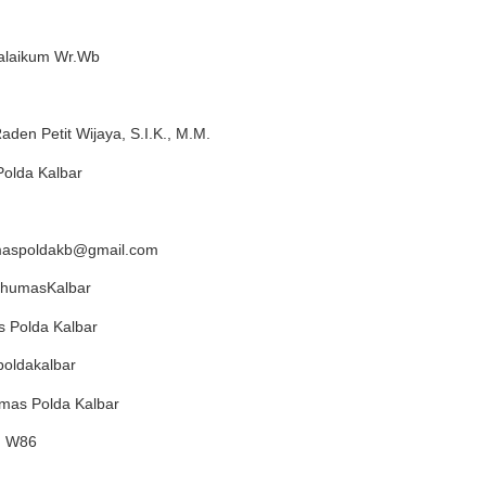
laikum Wr.Wb
den Petit Wijaya, S.I.K., M.M.
olda Kalbar
maspoldakb@gmail.com
idhumasKalbar
s Polda Kalbar
oldakalbar
mas Polda Kalbar
ed W86