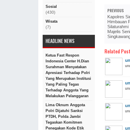
Sosial
PREVIOUS
(430)
Kapolres S
Himbauan P
Wisata
Silaturahm
(7)
Majelis Sen
Singkawan
HEADLINE NEWS
Related Post
Ketua Fast Respon
un
Indonesia Center H.Dian
und
Surahman Menyatakan
Apresiasi Terhadap Polri
Yang Merupakan Institusi
un
Yang Paling Tegas
und
Terhadap Anggota Yang
Melakukan Pelanggaran
Lima Oknum Anggota
un
Polri Dijatuhi Sanksi
und
PTDH, Polda Jambi
Tegaskan Komitmen
un
Penegakan Kode Etik