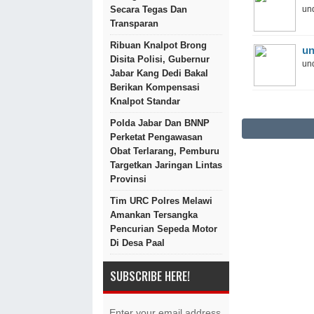
und
Secara Tegas Dan
Transparan
Ribuan Knalpot Brong
un
Disita Polisi, Gubernur
und
Jabar Kang Dedi Bakal
Berikan Kompensasi
Knalpot Standar
Polda Jabar Dan BNNP
Perketat Pengawasan
Obat Terlarang, Pemburu
Targetkan Jaringan Lintas
Provinsi
Tim URC Polres Melawi
Amankan Tersangka
Pencurian Sepeda Motor
Di Desa Paal
SUBSCRIBE HERE!
Enter your email address.