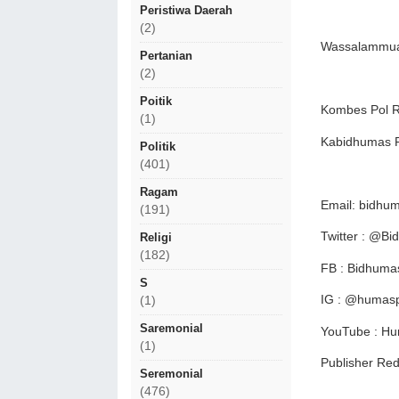
Peristiwa Daerah
(2)
Wassalammua
Pertanian
(2)
Poitik
Kombes Pol Ra
(1)
Kabidhumas P
Politik
(401)
Ragam
Email: bidhu
(191)
Twitter : @B
Religi
(182)
FB : Bidhuma
S
IG : @humasp
(1)
Saremonial
YouTube : Hu
(1)
Publisher R
Seremonial
(476)