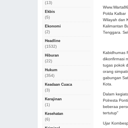
(13)
Www.Warta86.
Ekbis
Polda Kalba
(5)
Wilayah dan 
Kalimantan Ba
Ekonomi
(2)
Tenggara. Sel
Headline
(1532)
Kabidhumas P
Hiburan
dikonfirmasi
(22)
tugas pokok d
Hukum
orang simpat
(354)
gabungan Sat
Kota.
Keadaan Cuaca
(3)
Dalam kegiat
Kerajinan
Polresta Pont
(1)
beberaa pers
tertutup"
Kesehatan
(6)
Ujar Kombespo