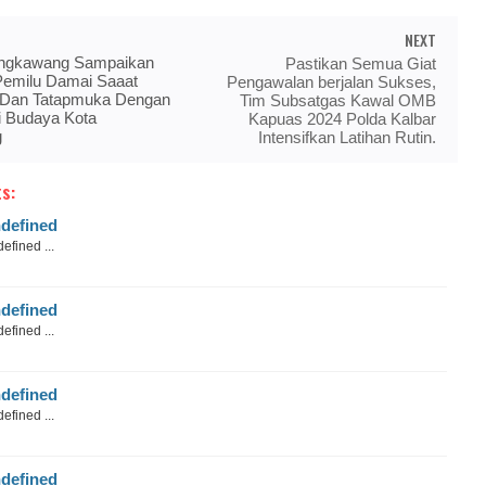
NEXT
ingkawang Sampaikan
Pastikan Semua Giat
emilu Damai Saaat
Pengawalan berjalan Sukses,
i Dan Tatapmuka Dengan
Tim Subsatgas Kawal OMB
i Budaya Kota
Kapuas 2024 Polda Kalbar
g
Intensifkan Latihan Rutin.
s:
defined
efined ...
defined
efined ...
defined
efined ...
defined