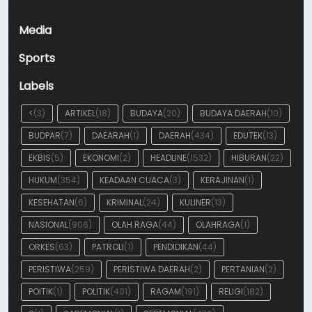
Media
Sports
Labels
<
(3)
ARTIKEL
(18)
BUDAYA
(20)
BUDAYA DAERAH
(10)
BUDPAR
(7)
DAEARAH
(1)
DAERAH
(434)
EDUTEK
(13)
EKBIS
(5)
EKONOMI
(2)
HEADLINE
(1532)
HIBURAN
(22)
HUKUM
(354)
KEADAAN CUACA
(3)
KERAJINAN
(1)
KESEHATAN
(6)
KRIMINAL
(24)
KULINER
(13)
NASIONAL
(906)
OLAH RAGA
(44)
OLAHRAGA
(1)
ORKES
(63)
PATROLI
(1)
PENDIDIKAN
(44)
PERISTIWA
(259)
PERISTIWA DAERAH
(2)
PERTANIAN
(2)
POITIK
(1)
POLITIK
(401)
RAGAM
(191)
RELIGI
(182)