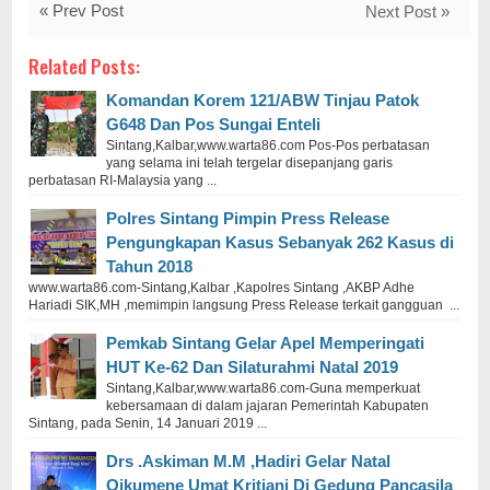
« Prev Post
Next Post »
Related Posts:
Komandan Korem 121/ABW Tinjau Patok
G648 Dan Pos Sungai Enteli
Sintang,Kalbar,www.warta86.com Pos-Pos perbatasan
yang selama ini telah tergelar disepanjang garis
perbatasan RI-Malaysia yang ...
Polres Sintang Pimpin Press Release
Pengungkapan Kasus Sebanyak 262 Kasus di
Tahun 2018
www.warta86.com-Sintang,Kalbar ,Kapolres Sintang ,AKBP Adhe
Hariadi SIK,MH ,memimpin langsung Press Release terkait gangguan ...
Pemkab Sintang Gelar Apel Memperingati
HUT Ke-62 Dan Silaturahmi Natal 2019
Sintang,Kalbar,www.warta86.com-Guna memperkuat
kebersamaan di dalam jajaran Pemerintah Kabupaten
Sintang, pada Senin, 14 Januari 2019 ...
Drs .Askiman M.M ,Hadiri Gelar Natal
Oikumene Umat Kritiani Di Gedung Pancasila