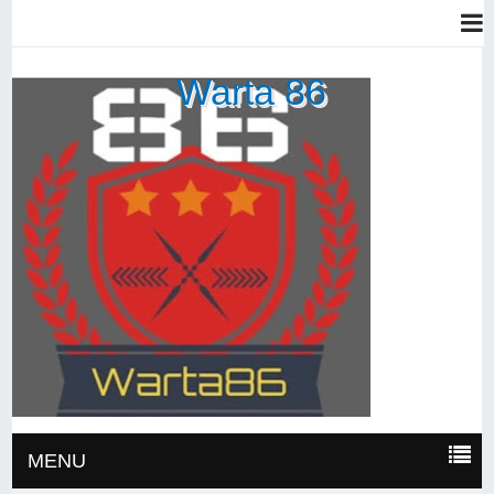
Warta 86
MENU