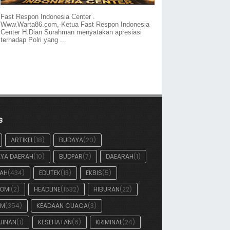
Fast Respon Indonesia Center .
Www.Warta86.com,-Ketua Fast Respon Indonesia
Center H.Dian Surahman menyatakan apresiasi
terhadap Polri yang ...
s
ARTIKEL
(18)
BUDAYA
(20)
YA DAERAH
(10)
BUDPAR
(7)
DAEARAH
(1)
AH
(434)
EDUTEK
(13)
EKBIS
(5)
OMI
(2)
HEADLINE
(1532)
HIBURAN
(22)
UM
(354)
KEADAAN CUACA
(3)
JINAN
(1)
KESEHATAN
(6)
KRIMINAL
(24)