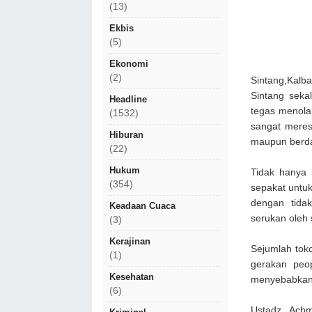
(13)
Ekbis
(5)
Ekonomi
(2)
Sintang,Kal
Sintang seka
Headline
tegas menolak
(1532)
sangat meres
Hiburan
maupun berda
(22)
Hukum
Tidak hanya 
(354)
sepakat untu
dengan tida
Keadaan Cuaca
serukan oleh 
(3)
Kerajinan
Sejumlah tok
(1)
gerakan peo
Kesehatan
menyebabkan 
(6)
Ustadz Achm