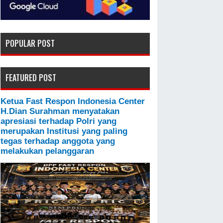
POPULAR POST
FEATURED POST
Ketua Fast Respon Indonesia Center
H.Dian Surahman menyatakan
apresiasi terhadap Polri yang
merupakan Institusi yang paling
tegas terhadap anggota yang
melakukan pelanggaran