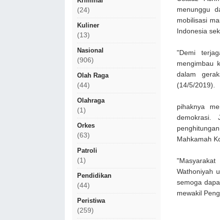
Kriminal
menunggu da
(24)
mobilisasi ma
Kuliner
Indonesia sek
(13)
Nasional
"Demi terja
(906)
mengimbau ke
dalam gerak
Olah Raga
(14/5/2019).
(44)
Olahraga
pihaknya me
(1)
demokrasi. 
Orkes
penghitungan
(63)
Mahkamah Kon
Patroli
(1)
"Masyarakat
Wathoniyah u
Pendidikan
semoga dapat
(44)
mewakil Peng
Peristiwa
(259)