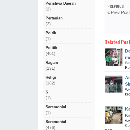
Peristiwa Daerah
PREVIOUS
(2)
« Prev Post
Pertanian
(2)
Poitik
(1)
Related Post
Politik
Da
(401)
me
Ragam
Sa
Ro
(191)
Religi
An
(182)
Si
Ww
S
ke
(1)
...
Saremonial
Ka
(1)
Ke
Ww
Seremonial
Co
(476)