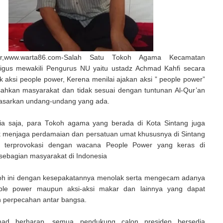
bar,www.warta86.com-Salah Satu Tokoh Agama Kecamatan
ligus mewakili Pengurus NU yaitu ustadz Achmad Kahfi secara
 aksi people power, Kerena menilai ajakan aksi ” people power”
ahkan masyarakat dan tidak sesuai dengan tuntunan Al-Qur’an
sarkan undang-undang yang ada.
ia saja, para Tokoh agama yang berada di Kota Sintang juga
k menjaga perdamaian dan persatuan umat khususnya di Sintang
k terprovokasi dengan wacana People Power yang keras di
sebagian masyarakat di Indonesia
oh ini dengan kesepakatannya menolak serta mengecam adanya
ple power maupun aksi-aksi makar dan lainnya yang dapat
perpecahan antar bangsa.
ad berharap, semua pendukung calon presiden bersedia