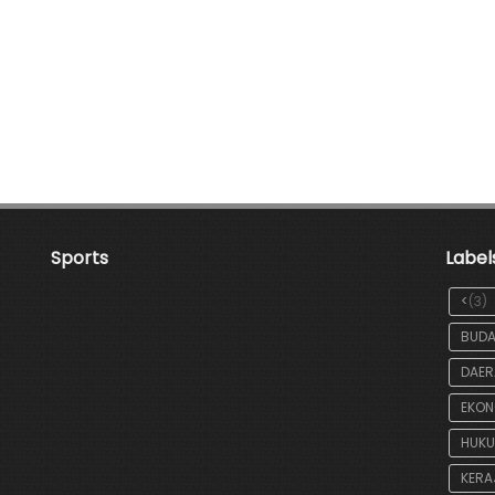
Sports
Label
<
(3)
BUDA
DAER
EKON
HUK
KERA