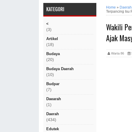
Home
»
Daerah
KATEGORI
Terpancing Isu
Wakili P
<
(3)
Ajak Mas
Artikel
(18)
Warta 86
Budaya
(20)
Budaya Daerah
(10)
Budpar
(7)
Daearah
(1)
Daerah
(434)
Edutek