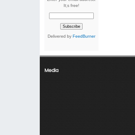
It;s free!
Delivered by
FeedBurner
Media