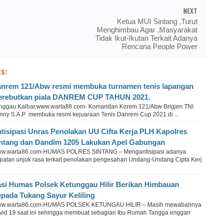
NEXT
Ketua MUI Sintang ,Turut
Menghimbau Agar ,Masyarakat
Tidak Ikut-Ikutan Terkait Adanya
Rencana People Power
s:
nrem 121/Abw resmi membuka turnamen tenis lapangan
rebutkan piala DANREM CUP TAHUN 2021.
nggau.Kalbar,www.warta86.com- Komandan Korem 121/Abw Brigjen TNI
nny S.A.P membuka resmi kejuaraan Tenis Danrem Cup 2021 di ...
tisipasi Unras Penolakan UU Cifta Kerja PLH Kapolres
ntang dan Dandim 1205 Lakukan Apel Gabungan
w.warta86.com-HUMAS POLRES SINTANG – Mengantisipasi adanya
giatan unjuk rasa terkait penolakan pengesahan Undang-Undang Cipta Kerj
si Humas Polsek Ketunggau Hilir Berikan Himbauan
pada Tukang Sayur Keliling
w.warta86.com-HUMAS POLSEK KETUNGAU HILIR – Masih mewabahnya
vid 19 saat ini sehingga membuat sebagian Ibu Rumah Tangga enggan