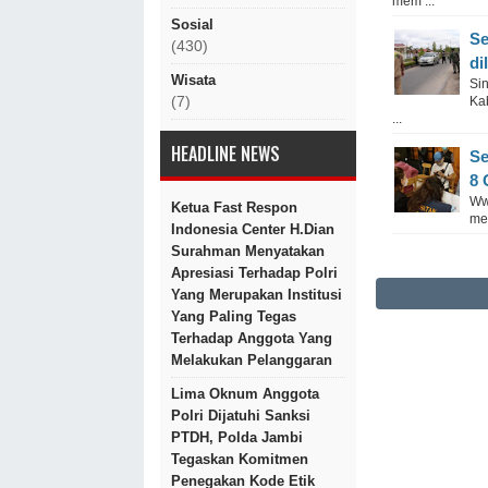
mem ...
Sosial
Se
(430)
di
Wisata
Si
(7)
Ka
...
HEADLINE NEWS
Se
8 
Ww
Ketua Fast Respon
me
Indonesia Center H.Dian
Surahman Menyatakan
Apresiasi Terhadap Polri
Yang Merupakan Institusi
Yang Paling Tegas
Terhadap Anggota Yang
Melakukan Pelanggaran
Lima Oknum Anggota
Polri Dijatuhi Sanksi
PTDH, Polda Jambi
Tegaskan Komitmen
Penegakan Kode Etik