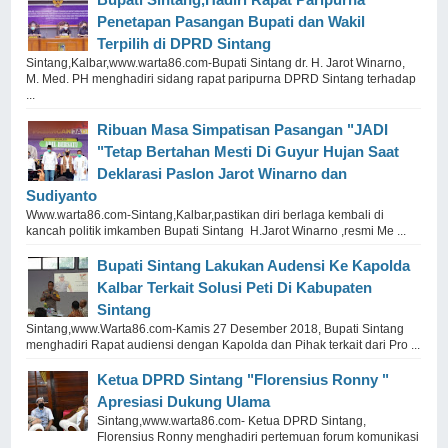
Penetapan Pasangan Bupati dan Wakil
Terpilih di DPRD Sintang
Sintang,Kalbar,www.warta86.com-Bupati Sintang dr. H. Jarot Winarno,
M. Med. PH menghadiri sidang rapat paripurna DPRD Sintang terhadap
...
Ribuan Masa Simpatisan Pasangan "JADI
"Tetap Bertahan Mesti Di Guyur Hujan Saat
Deklarasi Paslon Jarot Winarno dan
Sudiyanto
Www.warta86.com-Sintang,Kalbar,pastikan diri berlaga kembali di
kancah politik imkamben Bupati Sintang H.Jarot Winarno ,resmi Me ...
Bupati Sintang Lakukan Audensi Ke Kapolda
Kalbar Terkait Solusi Peti Di Kabupaten
Sintang
Sintang,www.Warta86.com-Kamis 27 Desember 2018, Bupati Sintang
menghadiri Rapat audiensi dengan Kapolda dan Pihak terkait dari Pro ...
Ketua DPRD Sintang "Florensius Ronny "
Apresiasi Dukung Ulama
Sintang,www.warta86.com- Ketua DPRD Sintang,
Florensius Ronny menghadiri pertemuan forum komunikasi