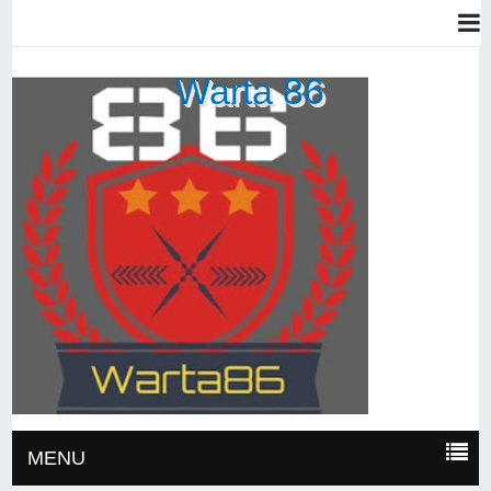
Warta 86
MENU