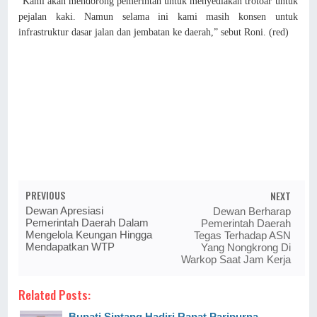
“Kami akan mendorong pemerintah untuk menyediakan trotoar untuk
pejalan kaki. Namun selama ini kami masih konsen untuk
infrastruktur dasar jalan dan jembatan ke daerah,” sebut Roni. (
red
)
PREVIOUS
NEXT
Dewan Apresiasi
Dewan Berharap
Pemerintah Daerah Dalam
Pemerintah Daerah
Mengelola Keungan Hingga
Tegas Terhadap ASN
Mendapatkan WTP
Yang Nongkrong Di
Warkop Saat Jam Kerja
Related Posts:
Bupati Sintang,Hadiri Rapat Paripurna