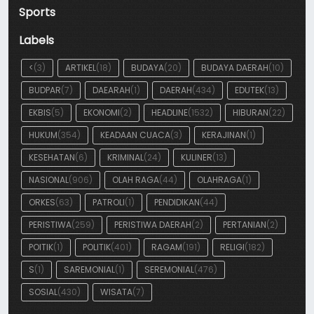
Sports
Labels
<
(3)
ARTIKEL
(18)
BUDAYA
(20)
BUDAYA DAERAH
(10)
BUDPAR
(7)
DAEARAH
(1)
DAERAH
(434)
EDUTEK
(13)
EKBIS
(5)
EKONOMI
(2)
HEADLINE
(1532)
HIBURAN
(22)
HUKUM
(354)
KEADAAN CUACA
(3)
KERAJINAN
(1)
KESEHATAN
(6)
KRIMINAL
(24)
KULINER
(13)
NASIONAL
(906)
OLAH RAGA
(44)
OLAHRAGA
(1)
ORKES
(63)
PATROLI
(1)
PENDIDIKAN
(44)
PERISTIWA
(259)
PERISTIWA DAERAH
(2)
PERTANIAN
(2)
POITIK
(1)
POLITIK
(401)
RAGAM
(191)
RELIGI
(182)
S
(1)
SAREMONIAL
(1)
SEREMONIAL
(476)
SOSIAL
(430)
WISATA
(7)