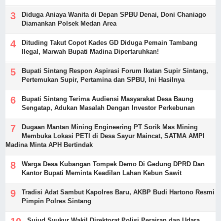
Diduga Aniaya Wanita di Depan SPBU Denai, Doni Chaniago
Diamankan Polsek Medan Area
Dituding Takut Copot Kades GD Diduga Pemain Tambang
Ilegal, Marwah Bupati Madina Dipertaruhkan!
Bupati Sintang Respon Aspirasi Forum Ikatan Supir Sintang,
Pertemukan Supir, Pertamina dan SPBU, Ini Hasilnya
Bupati Sintang Terima Audiensi Masyarakat Desa Baung
Sengatap, Adukan Masalah Dengan Investor Perkebunan
Dugaan Mantan Mining Engineering PT Sorik Mas Mining
Membuka Lokasi PETI di Desa Sayur Maincat, SATMA AMPI
Madina Minta APH Bertindak
Warga Desa Kubangan Tompek Demo Di Gedung DPRD Dan
Kantor Bupati Meminta Keadilan Lahan Kebun Sawit
Tradisi Adat Sambut Kapolres Baru, AKBP Budi Hartono Resmi
Pimpin Polres Sintang
Sujud Syukur Wakil Direktorat Polisi Perairan dan Udara