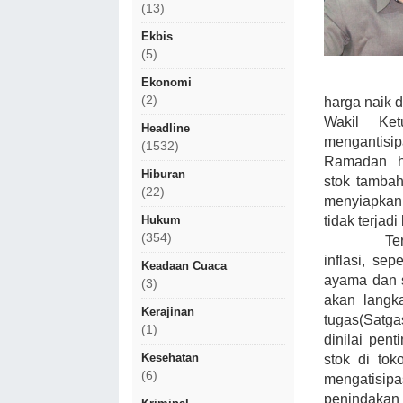
(13)
Ekbis
(5)
Ekonomi
(2)
harga naik dr
Wakil Ke
Headline
mengantisip
(1532)
Ramadan
Hiburan
stok tambah
(22)
menyiapkan
Hukum
tidak terja
(354)
Te
inflasi, se
Keadaan Cuaca
ayama dan s
(3)
akan langka
Kerajinan
tugas(Satg
(1)
dinilai pen
Kesehatan
stok di to
(6)
mengatisipas
penindakan 