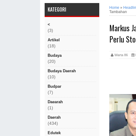
Home
»
Headli
KATEGORI
Tambahan
Markus J
<
(3)
Perlu St
Artikel
(18)
Warta 86
Budaya
(20)
Budaya Daerah
(10)
Budpar
(7)
Daearah
(1)
Daerah
(434)
Edutek