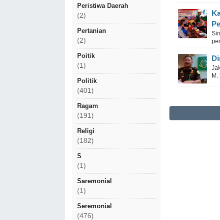
Peristiwa Daerah
Ka
(2)
Pe
Pertanian
Si
(2)
pe
Poitik
Di
(1)
Ja
M. 
Politik
(401)
Ragam
(191)
Religi
(182)
S
(1)
Saremonial
(1)
Seremonial
(476)