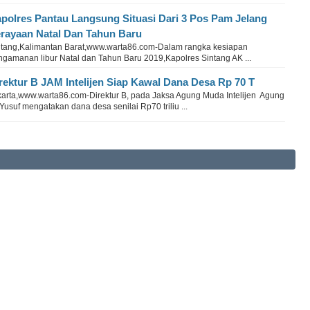
polres Pantau Langsung Situasi Dari 3 Pos Pam Jelang
rayaan Natal Dan Tahun Baru
ntang,Kalimantan Barat,www.warta86.com-Dalam rangka kesiapan
ngamanan libur Natal dan Tahun Baru 2019,Kapolres Sintang AK ...
rektur B JAM Intelijen Siap Kawal Dana Desa Rp 70 T
karta,www.warta86.com-Direktur B, pada Jaksa Agung Muda Intelijen Agung
Yusuf mengatakan dana desa senilai Rp70 triliu ...