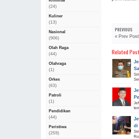
Kriminal
(24)
Kuliner
(13)
PREVIOUS
Nasional
« Prev Post
(906)
Olah Raga
Related Post
(44)
Je
Olahraga
Sa
(1)
Si
Orkes
Se
(63)
Je
Patroli
Pe
(1)
Je
tem
Pendidikan
(44)
Je
di
Peristiwa
Si
(259)
Ru