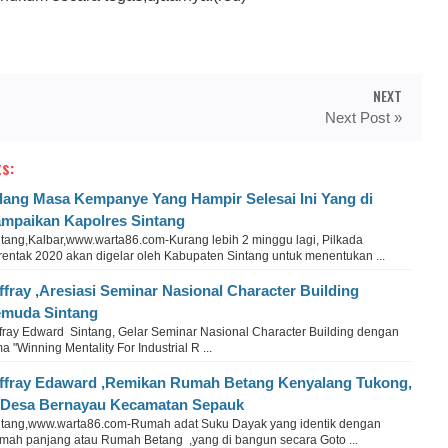
NEXT
Next Post »
s:
lang Masa Kempanye Yang Hampir Selesai Ini Yang di
mpaikan Kapolres Sintang
ntang,Kalbar,www.warta86.com-Kurang lebih 2 minggu lagi, Pilkada
rentak 2020 akan digelar oleh Kabupaten Sintang untuk menentukan ...
ffray ,Aresiasi Seminar Nasional Character Building
muda Sintang
ffray Edward Sintang, Gelar Seminar Nasional Character Building dengan
a "Winning Mentality For Industrial R ...
ffray Edaward ,Remikan Rumah Betang Kenyalang Tukong,
 Desa Bernayau Kecamatan Sepauk
ntang,www.warta86.com-Rumah adat Suku Dayak yang identik dengan
mah panjang atau Rumah Betang ,yang di bangun secara Goto ...