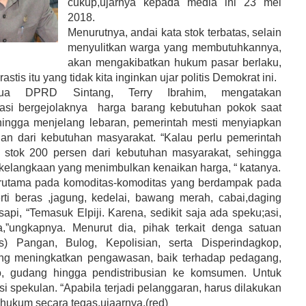
cukup,ujarnya kepada media ini 23 mei
2018
.
Menurutnya, andai kata stok terbatas, selain
menyulitkan warga yang membutuhkannya,
akan mengakibatkan hukum pasar berlaku,
astis itu yang tidak kita inginkan ujar politis Demokrat ini.
tua DPRD Sintang, Terry Ibrahim, mengatakan
asi bergejolaknya
harga barang kebutuhan pokok saat
hingga menjelang lebaran, pemerintah mesti menyiapkan
an dari kebutuhan masyarakat. “Kalau perlu pemerintah
 stok 200 persen dari kebutuhan masyarakat, sehingga
di kelangkaan yang menimbulkan kenaikan harga, “ katanya.
rutama pada komoditas-komoditas yang berdampak pada
perti beras ,jagung, kedelai, bawang merah, cabai,daging
api, “Temasuk Elpiji. Karena, sedikit saja ada speku;asi,
,”ungkapnya. Menurut dia, pihak terkait denga satuan
as) Pangan, Bulog, Kepolisian, serta Disperindagkop,
ting meningkatkan pengawasan, baik terhadap pedagang,
ko, gudang hingga pendistribusian ke komsumen. Untuk
i spekulan. “Apabila terjadi pelanggaran, harus dilakukan
hukum secara tegas,ujaarnya.(red)