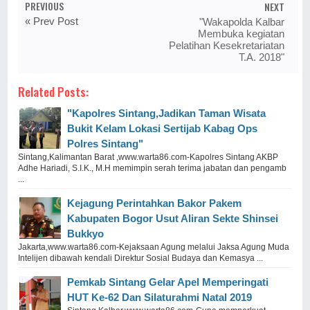
PREVIOUS
NEXT
« Prev Post
"Wakapolda Kalbar
Membuka kegiatan
Pelatihan Kesekretariatan
T.A. 2018"
Related Posts:
"Kapolres Sintang,Jadikan Taman Wisata
Bukit Kelam Lokasi Sertijab Kabag Ops
Polres Sintang"
Sintang,Kalimantan Barat ,www.warta86.com-Kapolres Sintang AKBP
Adhe Hariadi, S.I.K., M.H memimpin serah terima jabatan dan pengamb
...
Kejagung Perintahkan Bakor Pakem
Kabupaten Bogor Usut Aliran Sekte Shinsei
Bukkyo
Jakarta,www.warta86.com-Kejaksaan Agung melalui Jaksa Agung Muda
Intelijen dibawah kendali Direktur Sosial Budaya dan Kemasya ...
Pemkab Sintang Gelar Apel Memperingati
HUT Ke-62 Dan Silaturahmi Natal 2019