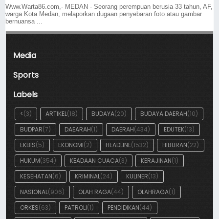
Www.Warta86.com,- MEDAN - Seorang perempuan berusia 33 tahun, AF,
warga Kota Medan, melaporkan dugaan penyebaran foto atau gambar
bernuansa ...
Media
Sports
Labels
<
(3)
ARTIKEL
(18)
BUDAYA
(20)
BUDAYA DAERAH
(10)
BUDPAR
(7)
DAEARAH
(1)
DAERAH
(434)
EDUTEK
(13)
EKBIS
(5)
EKONOMI
(2)
HEADLINE
(1532)
HIBURAN
(22)
HUKUM
(354)
KEADAAN CUACA
(3)
KERAJINAN
(1)
KESEHATAN
(6)
KRIMINAL
(24)
KULINER
(13)
NASIONAL
(906)
OLAH RAGA
(44)
OLAHRAGA
(1)
ORKES
(63)
PATROLI
(1)
PENDIDIKAN
(44)