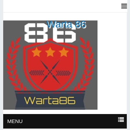
Warta 86
MENU