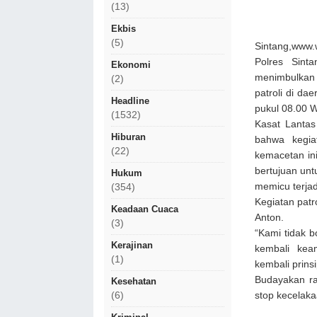
(13)
Ekbis
(5)
Sintang,www.w
Polres Sin
Ekonomi
menimbulkan 
(2)
patroli di da
Headline
pukul 08.00 W
(1532)
Kasat Lantas
Hiburan
bahwa kegia
(22)
kemacetan in
bertujuan unt
Hukum
memicu terjad
(354)
Kegiatan patr
Keadaan Cuaca
Anton.
(3)
“Kami tidak 
Kerajinan
kembali kea
(1)
kembali prins
Budayakan ras
Kesehatan
stop kecelaka
(6)