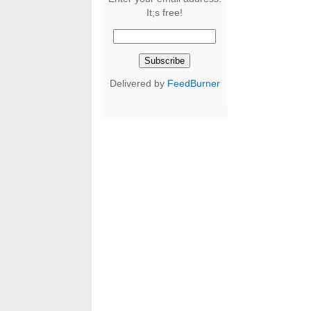
It;s free!
Delivered by
FeedBurner