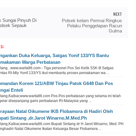
NEXT
 Sungai Pinyuh Di
Polsek kelam Permai Ringkus
olsek Sepauk
Pelaku Penggelapan Racun
Gulma
s:
ngankan Duka Keluarga, Satgas Yonif 133/YS Bantu
makaman Warga Perbatasan
tang , www.warta86.com-- Tiga personel Pos Sei Kelik SSK III Satgas
mtas RI-Mly Yonif 133/YS ikut membantu proses pemakaman wa ...
mandan Korem 121/ABW Tinjau Patok G648 Dan Pos
ngai Enteli
ntang,Kalbar,www.warta86.com Pos-Pos perbatasan yang selama ini telah
gelar disepanjang garis perbatasan RI-Malaysia yang ...
rayaan Natal Oikumene IKB Flobamora di Hadiri Oleh
pati Sintang ,dr.Jarot Winarno,M.Med.Ph
ntang,Kalbar,www.warta86.com-Bupati Sintang dr H Jarot Winarno, Med. PH
nghadiri Natal Oikumene Ikatan Keluarga Besar Flobamora ...