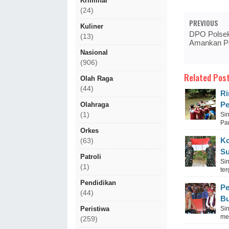
Kriminal
(24)
PREVIOUS
Kuliner
DPO Polsek
(13)
Amankan P
Nasional
(906)
Related Post
Olah Raga
(44)
Ri
Pe
Olahraga
(1)
Sin
Pa
Orkes
Ko
(63)
Su
Patroli
Si
(1)
ter
Pendidikan
Pe
(44)
Bu
Peristiwa
Si
me
(259)