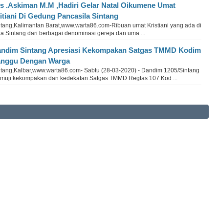
s .Askiman M.M ,Hadiri Gelar Natal Oikumene Umat
itiani Di Gedung Pancasila Sintang
ntang,Kalimantan Barat,www.warta86.com-Ribuan umat Kristiani yang ada di
a Sintang dari berbagai denominasi gereja dan uma ...
ndim Sintang Apresiasi Kekompakan Satgas TMMD Kodim
nggu Dengan Warga
ntang,Kalbar,www.warta86.com- Sabtu (28-03-2020) - Dandim 1205/Sintang
muji kekompakan dan kedekatan Satgas TMMD Regtas 107 Kod ...