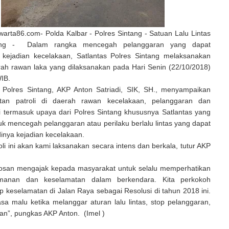
arta86.com- Polda Kalbar - Polres Sintang - Satuan Lalu Lintas
tang - Dalam rangka mencegah pelanggaran yang dapat
kejadian kecelakaan, Satlantas Polres Sintang melaksanakan
erah rawan laka yang dilaksanakan pada Hari Senin (22/10/2018)
IB.
 Polres Sintang, AKP Anton Satriadi, SIK, SH., menyampaikan
tan patroli di daerah rawan kecelakaan, pelanggaran dan
i termasuk upaya dari Polres Sintang khususnya Satlantas yang
uk mencegah pelanggaran atau perilaku berlalu lintas yang dapat
inya kejadian kecelakaan.
oli ini akan kami laksanakan secara intens dan berkala, tutur AKP
bosan mengajak kepada masyarakat untuk selalu memperhatikan
manan dan keselamatan dalam berkendara. Kita perkokoh
ip keselamatan di Jalan Raya sebagai Resolusi di tahun 2018 ini.
a malu ketika melanggar aturan lalu lintas, stop pelanggaran,
an”, pungkas AKP Anton. (Imel )