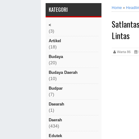
Home
»
Headli
KATEGORI
Satlantas
<
(3)
Lintas
Artikel
(18)
Warta 86
Budaya
(20)
Budaya Daerah
(10)
Budpar
(7)
Daearah
(1)
Daerah
(434)
Edutek