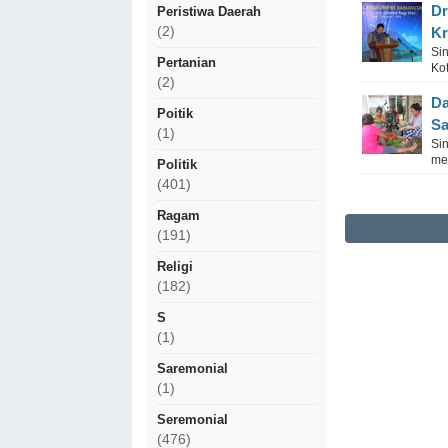
Dr
Peristiwa Daerah
(2)
Kr
Si
Pertanian
Kot
(2)
Da
Poitik
Sa
(1)
Si
me
Politik
(401)
Ragam
(191)
Religi
(182)
S
(1)
Saremonial
(1)
Seremonial
(476)