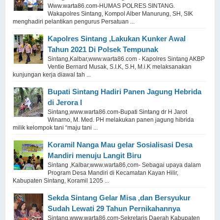
Www.warta86.com-HUMAS POLRES SINTANG.
Wakapolres Sintang, Kompol Alber Manurung, SH, SIK
menghadiri pelantikan pengurus Persatuan ...
Kapolres Sintang ,Lakukan Kunker Awal
Tahun 2021 Di Polsek Tempunak
Sintang,Kalbar,www.warta86.com - Kapolres Sintang AKBP
Ventie Bernard Musak, S.I.K, S.H, M.i.K melaksanakan
kunjungan kerja diawal tah ...
Bupati Sintang Hadiri Panen Jagung Hebrida
di Jerora I
Sintang,www.warta86.com-Bupati Sintang dr H Jarot
Winarno, M. Med. PH melakukan panen jagung hibrida
milik kelompok tani “maju tani ...
Koramil Nanga Mau gelar Sosialisasi Desa
Mandiri menuju Langit Biru
Sintang ,Kalbar,www.warta86,com- Sebagai upaya dalam
Program Desa Mandiri di Kecamatan Kayan Hilir,
Kabupaten Sintang, Koramil 1205 ...
Sekda Sintang Gelar Misa ,dan Bersyukur
Sudah Lewati 29 Tahun Pernikahannya
Sintang,www.warta86.com-Sekretaris Daerah Kabupaten