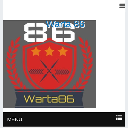
Warta 86
MENU