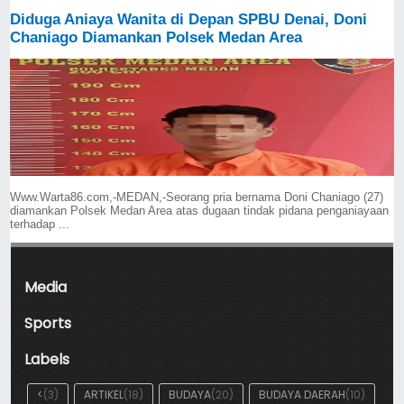
Diduga Aniaya Wanita di Depan SPBU Denai, Doni
Chaniago Diamankan Polsek Medan Area
Www.Warta86.com,-MEDAN,-Seorang pria bernama Doni Chaniago (27)
diamankan Polsek Medan Area atas dugaan tindak pidana penganiayaan
terhadap ...
Media
Sports
Labels
<
(3)
ARTIKEL
(18)
BUDAYA
(20)
BUDAYA DAERAH
(10)