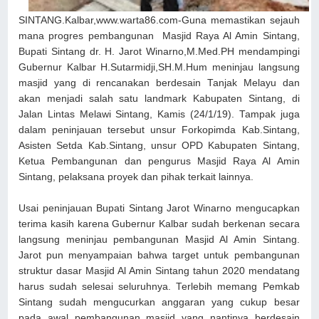
SINTANG.Kalbar,www.warta86.com-Guna memastikan sejauh
mana progres pembangunan Masjid Raya Al Amin Sintang,
Bupati Sintang dr. H. Jarot Winarno,M.Med.PH mendampingi
Gubernur Kalbar H.Sutarmidji,SH.M.Hum meninjau langsung
masjid yang di rencanakan berdesain Tanjak Melayu dan
akan menjadi salah satu landmark Kabupaten Sintang, di
Jalan Lintas Melawi Sintang, Kamis (24/1/19). Tampak juga
dalam peninjauan tersebut unsur Forkopimda Kab.Sintang,
Asisten Setda Kab.Sintang, unsur OPD Kabupaten Sintang,
Ketua Pembangunan dan pengurus Masjid Raya Al Amin
Sintang, pelaksana proyek dan pihak terkait lainnya.
Usai peninjauan Bupati Sintang Jarot Winarno mengucapkan
terima kasih karena Gubernur Kalbar sudah berkenan secara
langsung meninjau pembangunan Masjid Al Amin Sintang.
Jarot pun menyampaian bahwa target untuk pembangunan
struktur dasar Masjid Al Amin Sintang tahun 2020 mendatang
harus sudah selesai seluruhnya. Terlebih memang Pemkab
Sintang sudah mengucurkan anggaran yang cukup besar
pada awal pembangunan masjid yang nantinya berdesain