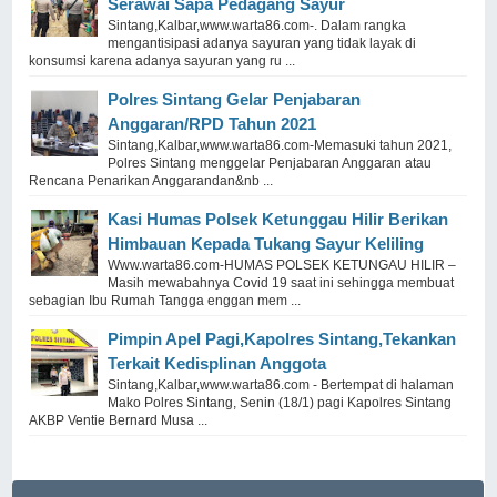
Serawai Sapa Pedagang Sayur
Sintang,Kalbar,www.warta86.com-. Dalam rangka
mengantisipasi adanya sayuran yang tidak layak di
konsumsi karena adanya sayuran yang ru ...
Polres Sintang Gelar Penjabaran
Anggaran/RPD Tahun 2021
Sintang,Kalbar,www.warta86.com-Memasuki tahun 2021,
Polres Sintang menggelar Penjabaran Anggaran atau
Rencana Penarikan Anggarandan&nb ...
Kasi Humas Polsek Ketunggau Hilir Berikan
Himbauan Kepada Tukang Sayur Keliling
Www.warta86.com-HUMAS POLSEK KETUNGAU HILIR –
Masih mewabahnya Covid 19 saat ini sehingga membuat
sebagian Ibu Rumah Tangga enggan mem ...
Pimpin Apel Pagi,Kapolres Sintang,Tekankan
Terkait Kedisplinan Anggota
Sintang,Kalbar,www.warta86.com - Bertempat di halaman
Mako Polres Sintang, Senin (18/1) pagi Kapolres Sintang
AKBP Ventie Bernard Musa ...