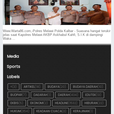
Www.Warta86.com,-Polres Melawi Polda Kalbar - Suasana hangat terukir
jelas saat Kapolres Melawi AKBP Askhabul Kahfi, S.I.K di dampingi
Waka ...
Media
Sports
Labels
<
(3)
ARTIKEL
(18)
BUDAYA
(20)
BUDAYA DAERAH
(10)
BUDPAR
(7)
DAEARAH
(1)
DAERAH
(434)
EDUTEK
(13)
EKBIS
(5)
EKONOMI
(2)
HEADLINE
(1532)
HIBURAN
(22)
HUKUM
(354)
KEADAAN CUACA
(3)
KERAJINAN
(1)