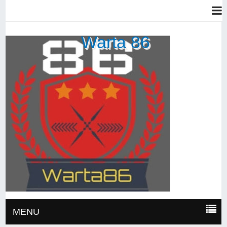
Warta 86
MENU