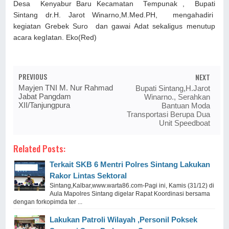
Desa Kenyabur Baru Kecamatan Tempunak , Bupati
Sintang dr.H. Jarot Winarno,M.Med.PH, mengahadiri
kegiatan Grebek Suro dan gawai Adat sekaligus menutup
acara kegIatan. Eko(Red)
PREVIOUS
NEXT
Mayjen TNI M. Nur Rahmad
Bupati Sintang,H.Jarot
Jabat Pangdam
Winarno., Serahkan
XII/Tanjungpura
Bantuan Moda
Transportasi Berupa Dua
Unit Speedboat
Related Posts:
Terkait SKB 6 Mentri Polres Sintang Lakukan
Rakor Lintas Sektoral
Sintang,Kalbar,www.warta86.com-Pagi ini, Kamis (31/12) di
Aula Mapolres Sintang digelar Rapat Koordinasi bersama
dengan forkopimda ter ...
Lakukan Patroli Wilayah ,Personil Poksek