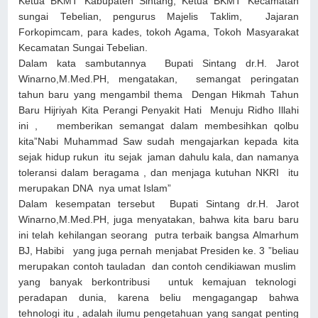
Ketua BKMT Kabupaten Sintang, Ketua BKMT Kecamatan
sungai Tebelian, pengurus Majelis Taklim, Jajaran
Forkopimcam, para kades, tokoh Agama, Tokoh Masyarakat
Kecamatan Sungai Tebelian.
Dalam kata sambutannya Bupati Sintang dr.H. Jarot
Winarno,M.Med.PH, mengatakan, semangat peringatan
tahun baru yang mengambil thema Dengan Hikmah Tahun
Baru Hijriyah Kita Perangi Penyakit Hati Menuju Ridho Illahi
ini , memberikan semangat dalam membesihkan qolbu
kita”Nabi Muhammad Saw sudah mengajarkan kepada kita
sejak hidup rukun itu sejak jaman dahulu kala, dan namanya
toleransi dalam beragama , dan menjaga kutuhan NKRI itu
merupakan DNA nya umat Islam”
Dalam kesempatan tersebut Bupati Sintang dr.H. Jarot
Winarno,M.Med.PH, juga menyatakan, bahwa kita baru baru
ini telah kehilangan seorang putra terbaik bangsa Almarhum
BJ, Habibi yang juga pernah menjabat Presiden ke. 3 ”beliau
merupakan contoh tauladan dan contoh cendikiawan muslim
yang banyak berkontribusi untuk kemajuan teknologi
peradapan dunia, karena beliu mengagangap bahwa
tehnologi itu , adalah ilumu pengetahuan yang sangat penting