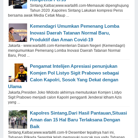
Sintang,Kalbar,www.warta86.com-Memasuki dipenghujung
Tahun 2020 ,Kapolres Sintang Lakukan kompresi Perss
bersama awak Media Cetak Maup ...
Kemendagri Umumkan Pemenang Lomba
Inovasi Daerah Tatanan Normal Baru,
Produktif dan Aman Covid-19
Jakarta - www.warta86.com-Kementerian Dalam Negeri (Kemendagri)
mengumumkan Pemenang Lomba Inovasi Daerah Tatanan Normal
Baru, Prod ...
Pengamat Intelijen Apresiasi penunjukan
Komjen Pol Listyo Sigit Prabowo sebagai
Calon Kapolri, Sosok Yang Dekat dengan
Ulama
Jakarta,Presiden Joko Widodo akhirnya memutuskan Komjen Listyo
Sigit Prabowo menjadi calon Kapolri pengganti Jenderal Idham Azis
yang ...
Kapolres Sintang,Dari Hasil Pantauan,Situasi
Aman dan 15 Hal Baru Terlaksana Dengan
Baik
Sintang,Kalbar,www.warta86.com-9 Desember tepatnya hari ini,
Tahapan Pilkada Serentak telah memasuki puncak nya yaitu Tahapan