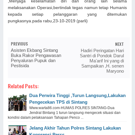
,Menjaga keselamatan diri dan orang lain selama
melaksanakan Operasi,bertindak tegas namun tetap Humanis
kepada setiap pelanggaran yang ditemukan
pungkasnya.pada rabu,23-10-2019 (parli)
PREVIOUS
NEXT
Asisten Ekbang Sintang
Hadiri Peringatan Hari
Buka Rakor Pengawasan
Santri di Pondok Darul
Penyaluran Pupuk dan
Ma'arif Ini yang di
Pestisida
Sampaikan ,H. senen
Maryono
Related Posts:
Dua Perwira Tinggi ,Turun Langsung,Lakukan
Pengecekan TPS di Sintang
Www.warta86.com-HUMAS POLRES SINTANG-Dua
Jendral Bintang 1 turun langsung mengecek situasi dan
kondisi dalam pelaksanaan Tahapan Penco ...
Jelang Akhir Tahun Polres Sintang Lakukan
Konprensi Perss