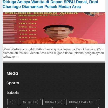
Diduga Aniaya Wanita di Depan SPBU Denai, Doni
Chaniago Diamankan Polsek Medan Area
Www.Warta86.com,-MEDAN,-Seorang pria bernama Doni Chaniago (27)
diamankan Polsek Medan Area atas dugaan tindak pidana penganiayaan
terhadap ...
Media
Sports
Labels
<
(3)
ARTIKEL
(18)
BUDAYA
(20)
BUDAYA DAERAH
(10)