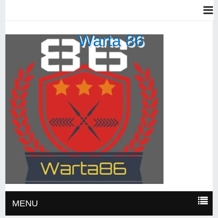
Warta 86
MENU