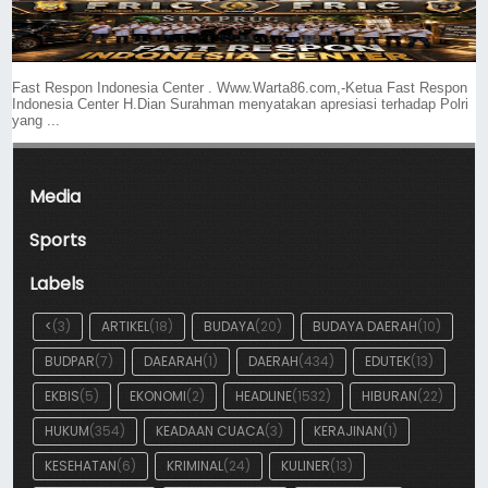
Fast Respon Indonesia Center . Www.Warta86.com,-Ketua Fast Respon
Indonesia Center H.Dian Surahman menyatakan apresiasi terhadap Polri
yang ...
Media
Sports
Labels
<
(3)
ARTIKEL
(18)
BUDAYA
(20)
BUDAYA DAERAH
(10)
BUDPAR
(7)
DAEARAH
(1)
DAERAH
(434)
EDUTEK
(13)
EKBIS
(5)
EKONOMI
(2)
HEADLINE
(1532)
HIBURAN
(22)
HUKUM
(354)
KEADAAN CUACA
(3)
KERAJINAN
(1)
KESEHATAN
(6)
KRIMINAL
(24)
KULINER
(13)