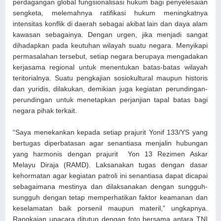
perdagangan global fungsionalisasi hukum bagi penyelesaian
sengketa, melemahnya ratifikasi hukum meningkatnya
intensitas konflik di daerah sebagai akibat lain dan daya alam
kawasan sebagainya. Dengan urgen, jika menjadi sangat
dihadapkan pada keutuhan wilayah suatu negara. Menyikapi
permasalahan tersebut, setiap negara berupaya mengadakan
kerjasama regional untuk menentukan batas-batas wilayah
teritorialnya. Suatu pengkajian sosiokultural maupun historis
dan yuridis, dilakukan, demikian juga kegiatan perundingan-
perundingan untuk menetapkan perjanjian tapal batas bagi
negara pihak terkait.
“Saya menekankan kepada setiap prajurit Yonif 133/YS yang
bertugas diperbatasan agar senantiasa menjalin hubungan
yang harmonis dengan prajurit Yon 13 Rezimen Askar
Melayu Diraja (RAMD). Laksanakan tugas dengan dasar
kehormatan agar kegiatan patroli ini senantiasa dapat dicapai
sebagaimana mestinya dan dilaksanakan dengan sungguh-
sungguh dengan tetap memperhatikan faktor keamanan dan
keselamatan baik porsenil maupun materil,” ungkapnya.
Rangkaian upacara ditutup dengan foto bersama antara TNI