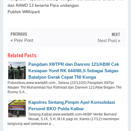
dan RAMD 13 beserta Para undangan.
Publish:W86/parli
PREVIOUS
NEXT
« Prev Post
Next Post »
Related Posts:
Pangdam XII/TPR dan Danrem 121/ABW Cek
Kesiapan Yonif RK 644/WLS Sebagai Satgas
Batalyon Gerak Cepat TNI Konga
Putussibau,www.warta86.com-, Selasa (22/12/20) Pangdam XII/Tpr
Mayjen TNI Muhammad Nur Rahmad dan Danrem 121/Abw Brigjen TNI
Ronny S.A ...
Kapolres Sintang,Pimpin Apel Konsolidasi
Personil BKO Polda Kalbar
Sintang,Kalbar,www.warta86.com-AKBP Ventie Bernard
Musak, S.I.K, S.H, M.I.K pagi ini, Kamis (17/12) memimpin
langsung apel pelepasan p ...