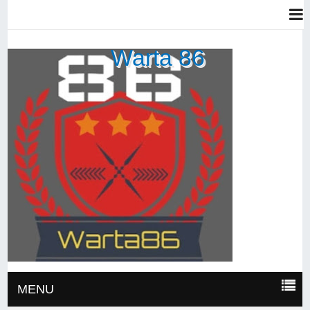
Warta 86
MENU