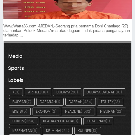
Www.Warta86.com,-MEDAN,-Seorang pria bernama Doni Chaniago (27)
diamankan Polsek Medan Area atas dugaan tindak pidana penganiayaan
terhadap ...
Media
Sports
Labels
<
(3)
ARTIKEL
(18)
BUDAYA
(20)
BUDAYA DAERAH
(10)
BUDPAR
(7)
DAEARAH
(1)
DAERAH
(434)
EDUTEK
(13)
EKBIS
(5)
EKONOMI
(2)
HEADLINE
(1532)
HIBURAN
(22)
HUKUM
(354)
KEADAAN CUACA
(3)
KERAJINAN
(1)
KESEHATAN
(6)
KRIMINAL
(24)
KULINER
(13)