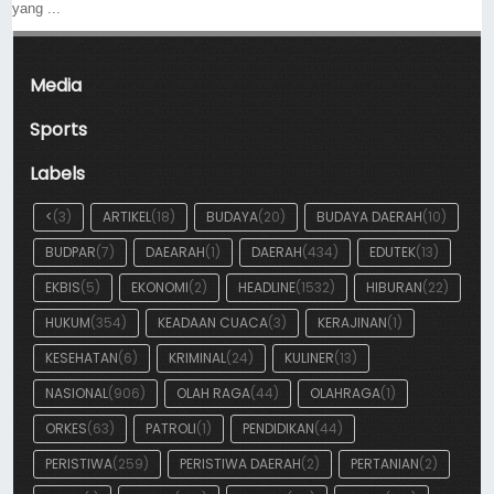
yang ...
Media
Sports
Labels
<
(3)
ARTIKEL
(18)
BUDAYA
(20)
BUDAYA DAERAH
(10)
BUDPAR
(7)
DAEARAH
(1)
DAERAH
(434)
EDUTEK
(13)
EKBIS
(5)
EKONOMI
(2)
HEADLINE
(1532)
HIBURAN
(22)
HUKUM
(354)
KEADAAN CUACA
(3)
KERAJINAN
(1)
KESEHATAN
(6)
KRIMINAL
(24)
KULINER
(13)
NASIONAL
(906)
OLAH RAGA
(44)
OLAHRAGA
(1)
ORKES
(63)
PATROLI
(1)
PENDIDIKAN
(44)
PERISTIWA
(259)
PERISTIWA DAERAH
(2)
PERTANIAN
(2)