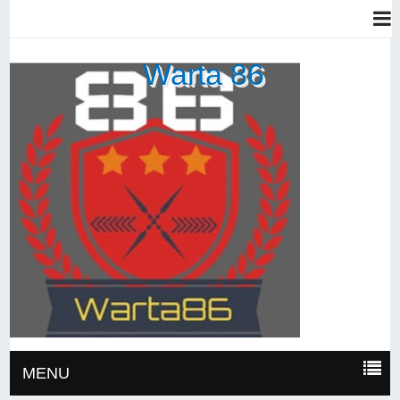
Warta 86
MENU