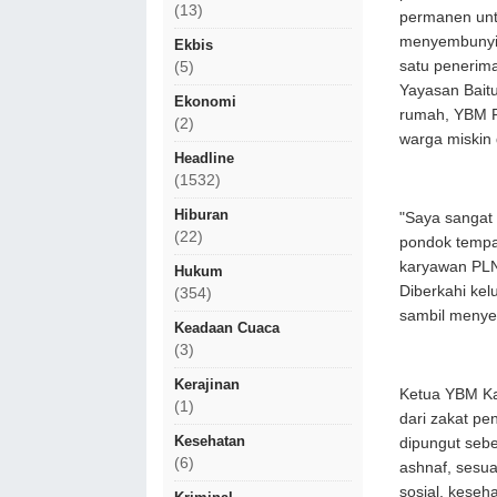
(13)
permanen untu
menyembunyika
Ekbis
satu penerim
(5)
Yayasan Bait
Ekonomi
rumah, YBM P
(2)
warga miskin 
Headline
(1532)
Hiburan
"Saya sangat 
(22)
pondok tempa
karyawan PLN
Hukum
Diberkahi ke
(354)
sambil menye
Keadaan Cuaca
(3)
Kerajinan
Ketua YBM Ka
(1)
dari zakat pe
Kesehatan
dipungut sebe
(6)
ashnaf, sesua
sosial, kese