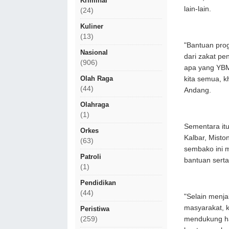
Kriminal
lain-lain.
(24)
Kuliner
(13)
"Bantuan pro
Nasional
dari zakat pe
(906)
apa yang YBM
Olah Raga
kita semua, k
(44)
Andang.
Olahraga
(1)
Sementara it
Orkes
Kalbar, Mist
(63)
sembako ini 
Patroli
bantuan sert
(1)
Pendidikan
(44)
"Selain menj
masyarakat, k
Peristiwa
mendukung ha
(259)