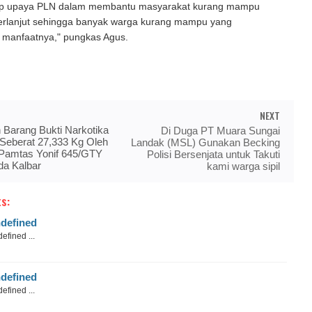
ap upaya PLN dalam membantu masyarakat kurang mampu
berlanjut sehingga banyak warga kurang mampu yang
manfaatnya," pungkas Agus.
NEXT
Barang Bukti Narkotika
Di Duga PT Muara Sungai
Seberat 27,333 Kg Oleh
Landak (MSL) Gunakan Becking
Pamtas Yonif 645/GTY
Polisi Bersenjata untuk Takuti
da Kalbar
kami warga sipil
s:
defined
efined ...
defined
efined ...