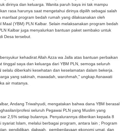
k dirinya dan keluarga. Wanita paruh baya ini tak mampu
n rasa harunya saat mengetahui dirinya dipilih sebagai salah
a manfaat program bedah rumah yang dilaksanakan oleh
ul Maal (YBM) PLN Kalbar. Selain melaksanakan program bedah
LN Kalbar juga menyalurkan bantuan paket sembako untuk
di Desa tersebut.
bersyukur kehadirat Allah Azza wa Jalla atas bantuan perbaikan
t tinggal saya dan keluarga dari YBM PLN, semoga seluruh
 selalu diberkahi kesehatan dan keselamatan dalam bekerja.
luarga yang sakinah, mawadah, warohmah," ungkap Asnawati
ka air matanya.
lbar, Andang Triwahyudi, mengatakan bahwa dana YBM berasal
nghasilan/profesi seluruh Pegawai PLN yang Muslim yang
sar 2,5% setiap bulannya. Penyalurannya diberikan kepada 8
i syariat Islam, melalui berbagai program, antara lain ; Program
hatan, pendidikan, dakwah, pemberdayaan ekonomi umat, dan