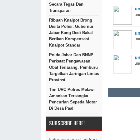
Secara Tegas Dan
un
Transparan
und
Ribuan Knalpot Brong
Disita Polisi, Gubernur
un
Jabar Kang Dedi Bakal
Berikan Kompensasi
und
Knalpot Standar
Polda Jabar Dan BNNP
un
Perketat Pengawasan
und
Obat Terlarang, Pemburu
Targetkan Jaringan Lintas
Provinsi
Tim URC Polres Melawi
Amankan Tersangka
Pencurian Sepeda Motor
Di Desa Paal
SUBSCRIBE HERE!
Enter your email address.