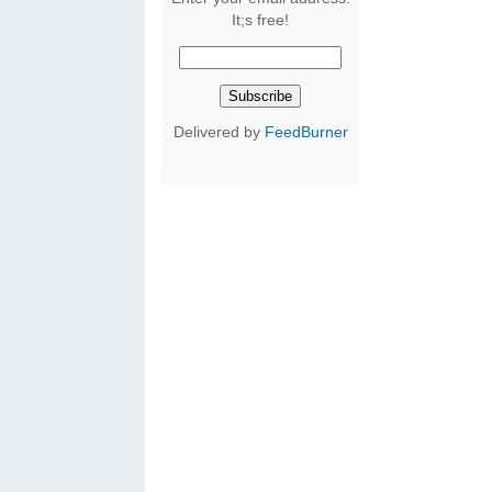
It;s free!
Delivered by
FeedBurner