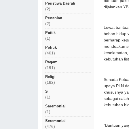
bantuan pake
Peristiwa Daerah
dijalankan YB
(2)
Pertanian
(2)
Lewat bantuan
Poitik
beban hidup 
(1)
berharap kep
mendoakan se
Politik
keselamatan
(401)
kebutuhan lis
Ragam
(191)
Religi
Senada Ketua
(182)
upaya PLN d
S
khususnya ya
(1)
sebagai salah
kebutuhan hi
Saremonial
(1)
Seremonial
"Bantuan yang
(476)