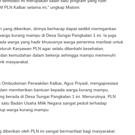
t sembako ini merupakan salah satu program yang rutin
M PLN Kalbar selama ini," ungkap Mistoni.
 yang diberikan, dirinya berharap dapat sedikit meringankan
warga kurang mampu di Desa Sungai Pangkalan 1 ini. Ia juga
ada warga yang hadir khususnya warga penerima manfaat untuk
luruh Karyawan PLN agar selalu diberkahi kesehatan,
, dan kemudahan dalam bekerja sehingga mampu memenuhi
trik masyarakat.
 Ombudsman Perwakilan Kalbar, Agus Priyadi, mengapresiasi
alam memberikan bantuan kepada warga kurang mampu,
ng berada di Desa Sungai Pangkalan 1 ini. Menurutnya, PLN
 satu Badan Usaha Milik Negara sangat peduli terhadap
dup warga kurang mampu.
 diberikan oleh PLN ini sangat bermanfaat bagi masyarakat.