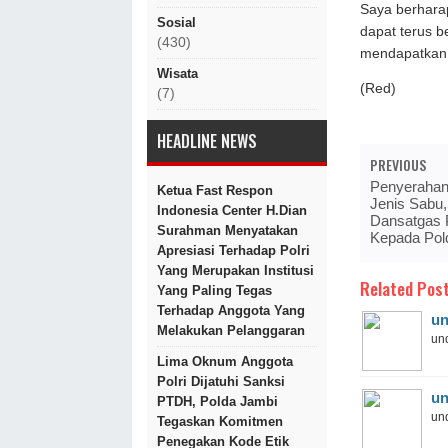
Saya berhar
Sosial
dapat terus 
(430)
mendapatkan 
Wisata
(Red)
(7)
HEADLINE NEWS
PREVIOUS
Penyerahan 
Ketua Fast Respon
Jenis Sabu,
Indonesia Center H.Dian
Dansatgas 
Surahman Menyatakan
Kepada Pol
Apresiasi Terhadap Polri
Yang Merupakan Institusi
Related Post
Yang Paling Tegas
Terhadap Anggota Yang
un
Melakukan Pelanggaran
und
Lima Oknum Anggota
Polri Dijatuhi Sanksi
un
PTDH, Polda Jambi
und
Tegaskan Komitmen
Penegakan Kode Etik