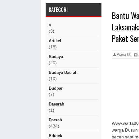
KATEGORI
Bantu Wa
Laksanak
<
(3)
Paket Se
Artikel
(18)
Warta 86
Budaya
(20)
Budaya Daerah
(10)
Budpar
(7)
Daearah
(1)
Daerah
Www.warta86.
(434)
warga Dusun 
Edutek
pecah saat m