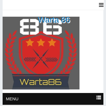
Warta 86
MENU