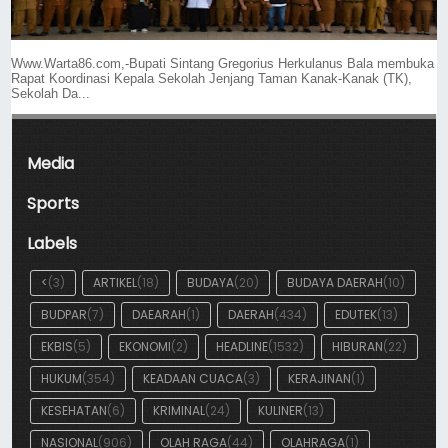
Www.Warta86.com,-Bupati Sintang Gregorius Herkulanus Bala membuka
Rapat Koordinasi Kepala Sekolah Jenjang Taman Kanak-Kanak (TK),
Sekolah Da...
Media
Sports
Labels
<
(3)
ARTIKEL
(18)
BUDAYA
(20)
BUDAYA DAERAH
(10)
BUDPAR
(7)
DAEARAH
(1)
DAERAH
(434)
EDUTEK
(13)
EKBIS
(5)
EKONOMI
(2)
HEADLINE
(1532)
HIBURAN
(22)
HUKUM
(354)
KEADAAN CUACA
(3)
KERAJINAN
(1)
KESEHATAN
(6)
KRIMINAL
(24)
KULINER
(13)
NASIONAL
(906)
OLAH RAGA
(44)
OLAHRAGA
(1)