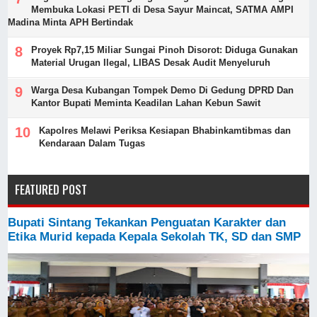
Membuka Lokasi PETI di Desa Sayur Maincat, SATMA AMPI
Madina Minta APH Bertindak
Proyek Rp7,15 Miliar Sungai Pinoh Disorot: Diduga Gunakan
Material Urugan Ilegal, LIBAS Desak Audit Menyeluruh
Warga Desa Kubangan Tompek Demo Di Gedung DPRD Dan
Kantor Bupati Meminta Keadilan Lahan Kebun Sawit
Kapolres Melawi Periksa Kesiapan Bhabinkamtibmas dan
Kendaraan Dalam Tugas
FEATURED POST
Bupati Sintang Tekankan Penguatan Karakter dan
Etika Murid kepada Kepala Sekolah TK, SD dan SMP