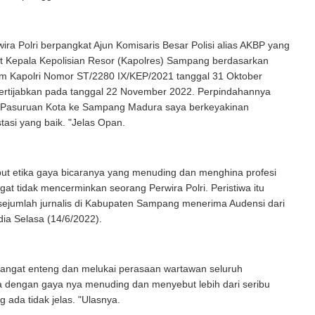
ira Polri berpangkat Ajun Komisaris Besar Polisi alias AKBP yang
t Kepala Kepolisian Resor (Kapolres) Sampang berdasarkan
am Kapolri Nomor ST/2280 IX/KEP/2021 tanggal 31 Oktober
sertijabkan pada tanggal 22 November 2022. Perpindahannya
s Pasuruan Kota ke Sampang Madura saya berkeyakinan
tasi yang baik. "Jelas Opan.
t etika gaya bicaranya yang menuding dan menghina profesi
at tidak mencerminkan seorang Perwira Polri. Peristiwa itu
a sejumlah jurnalis di Kabupaten Sampang menerima Audensi dari
ia Selasa (14/6/2022).
angat enteng dan melukai perasaan wartawan seluruh
a dengan gaya nya menuding dan menyebut lebih dari seribu
 ada tidak jelas. "Ulasnya.