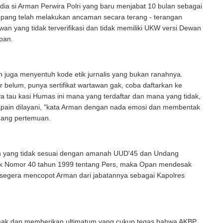
u, dia si Arman Perwira Polri yang baru menjabat 10 bulan sebagai
pang telah melakukan ancaman secara terang - terangan
an yang tidak terverifikasi dan tidak memiliki UKW versi Dewan
pan.
 juga menyentuh kode etik jurnalis yang bukan ranahnya.
r belum, punya sertifikat wartawan gak, coba daftarkan ke
 tau kasi Humas ini mana yang terdaftar dan mana yang tidak,
apain dilayani, "kata Arman dengan nada emosi dan membentak
uang pertemuan.
n yang tidak sesuai dengan amanah UUD'45 dan Undang
 Nomor 40 tahun 1999 tentang Pers, maka Opan mendesak
 segera mencopot Arman dari jabatannya sebagai Kapolres
k dan memberikan ultimatum yang cukup tegas bahwa AKBP