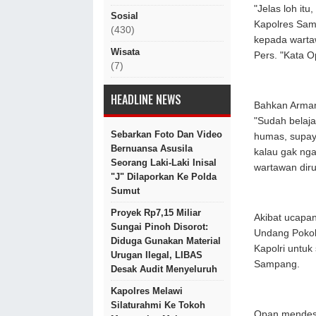
"Jelas loh it
Sosial
Kapolres Sam
(430)
kepada wartaw
Wisata
Pers. "Kata O
(7)
HEADLINE NEWS
Bahkan Arman
"Sudah belaja
Sebarkan Foto Dan Video
humas, supaya
Bernuansa Asusila
kalau gak ng
Seorang Laki-Laki Inisal
wartawan dir
"J" Dilaporkan Ke Polda
Sumut
Proyek Rp7,15 Miliar
Akibat ucapa
Sungai Pinoh Disorot:
Undang Pokok
Diduga Gunakan Material
Kapolri untuk
Urugan Ilegal, LIBAS
Sampang.
Desak Audit Menyeluruh
Kapolres Melawi
Silaturahmi Ke Tokoh
Opan mendesa