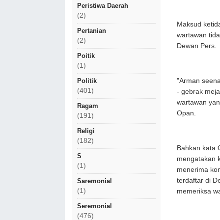
Peristiwa Daerah
(2)
Maksud ketida
Pertanian
wartawan tidak
(2)
Dewan Pers.
Poitik
(1)
"Arman seena
Politik
(401)
- gebrak meja
wartawan yang
Ragam
Opan.
(191)
Religi
(182)
Bahkan kata O
S
mengatakan k
(1)
menerima konf
terdaftar di 
Saremonial
(1)
memeriksa wa
Seremonial
(476)