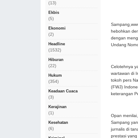
(13)
Ekbis
(5)
Sampang,www.w
Ekonomi
hebohkan den
(2)
dengan menga
Headline
Undang Nomor
(1532)
Hiburan
(22)
Celotehnya ya
wartawan di I
Hukum
tokoh pers N
(354)
(FWJ) Indone
Keadaan Cuaca
keterangan Pe
(3)
Kerajinan
(1)
Opan menilai,
Sampang yang
Kesehatan
(6)
jurnalis di t
prestasi yang