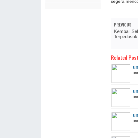
segera menco
PREVIOUS
Kembali Se
Terpedosok
Related Post
un
und
un
und
un
und