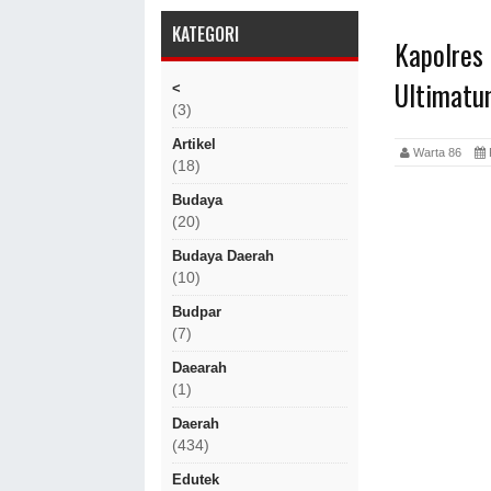
KATEGORI
Kapolres
Ultimatu
<
(3)
Artikel
Warta 86
(18)
Budaya
(20)
Budaya Daerah
(10)
Budpar
(7)
Daearah
(1)
Daerah
(434)
Edutek