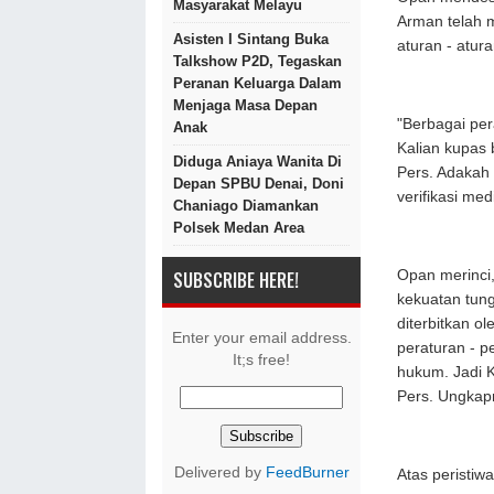
Masyarakat Melayu
Arman telah 
Asisten I Sintang Buka
aturan - atur
Talkshow P2D, Tegaskan
Peranan Keluarga Dalam
Menjaga Masa Depan
"Berbagai pe
Anak
Kalian kupas
Diduga Aniaya Wanita Di
Pers. Adakah 
Depan SPBU Denai, Doni
verifikasi m
Chaniago Diamankan
Polsek Medan Area
Opan merinci
SUBSCRIBE HERE!
kekuatan tun
diterbitkan o
Enter your email address.
peraturan - 
It;s free!
hukum. Jadi K
Pers. Ungkap
Delivered by
FeedBurner
Atas peristiw