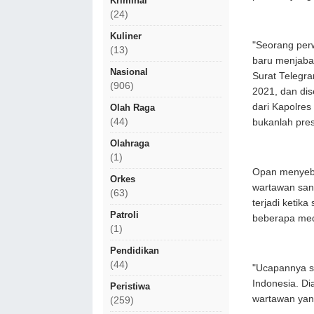
Kriminal
(24)
Kuliner
"Seorang perw
(13)
baru menjaba
Nasional
Surat Telegr
(906)
2021, dan di
dari Kapolre
Olah Raga
(44)
bukanlah pres
Olahraga
(1)
Opan menyebu
Orkes
wartawan sang
(63)
terjadi ketik
Patroli
beberapa med
(1)
Pendidikan
(44)
"Ucapannya s
Indonesia. Di
Peristiwa
wartawan yang
(259)