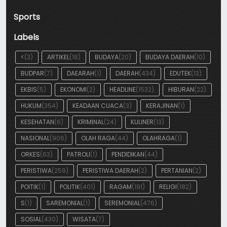
Sports
Labels
<
(3)
ARTIKEL
(18)
BUDAYA
(20)
BUDAYA DAERAH
(10)
BUDPAR
(7)
DAEARAH
(1)
DAERAH
(434)
EDUTEK
(13)
EKBIS
(5)
EKONOMI
(2)
HEADLINE
(1532)
HIBURAN
(22)
HUKUM
(354)
KEADAAN CUACA
(3)
KERAJINAN
(1)
KESEHATAN
(6)
KRIMINAL
(24)
KULINER
(13)
NASIONAL
(906)
OLAH RAGA
(44)
OLAHRAGA
(1)
ORKES
(63)
PATROLI
(1)
PENDIDIKAN
(44)
PERISTIWA
(259)
PERISTIWA DAERAH
(2)
PERTANIAN
(2)
POITIK
(1)
POLITIK
(401)
RAGAM
(191)
RELIGI
(182)
S
(1)
SAREMONIAL
(1)
SEREMONIAL
(476)
SOSIAL
(430)
WISATA
(7)