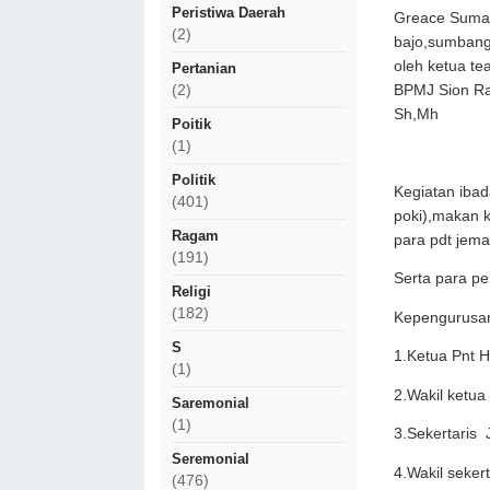
Peristiwa Daerah
Greace Sumam
(2)
bajo,sumbang
oleh ketua te
Pertanian
BPMJ Sion Ra
(2)
Sh,Mh
Poitik
(1)
Politik
Kegiatan ibad
(401)
poki),makan k
Ragam
para pdt jem
(191)
Serta para p
Religi
(182)
Kepengurusan
S
1.Ketua Pnt 
(1)
2.Wakil ketua
Saremonial
(1)
3.Sekertaris
Seremonial
4.Wakil seker
(476)