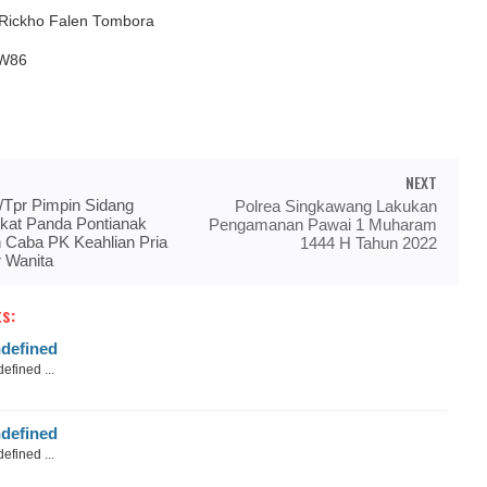
Rickho Falen Tombora
/W86
NEXT
/Tpr Pimpin Sidang
Polrea Singkawang Lakukan
gkat Panda Pontianak
Pengamanan Pawai 1 Muharam
 Caba PK Keahlian Pria
1444 H Tahun 2022
 Wanita
s:
defined
efined ...
defined
efined ...