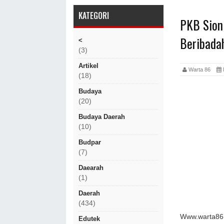
KATEGORI
PKB Sion
Beribada
<
(3)
Artikel
Warta 86
(18)
Budaya
(20)
Budaya Daerah
(10)
Budpar
(7)
Daearah
(1)
Daerah
(434)
Www.warta86.
Edutek