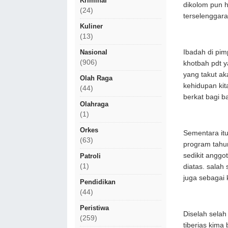
Kriminal
dikolom pun 
(24)
terselenggara
Kuliner
(13)
Ibadah di pim
Nasional
(906)
khotbah pdt 
yang takut a
Olah Raga
kehidupan kit
(44)
berkat bagi b
Olahraga
(1)
Orkes
Sementara it
(63)
program tahun
sedikit angg
Patroli
(1)
diatas. salah 
juga sebagai 
Pendidikan
(44)
Peristiwa
Diselah sela
(259)
tiberias kima