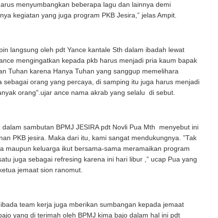
harus menyumbangkan beberapa lagu dan lainnya demi
nya kegiatan yang juga program PKB Jesira,” jelas Ampit.
pin langsung oleh pdt Yance kantale Sth dalam ibadah lewat
yance mengingatkan kepada pkb harus menjadi pria kaum bapak
kan Tuhan karena Hanya Tuhan yang sanggup memelihara
a sebagai orang yang percaya, di samping itu juga harus menjadi
anyak orang".ujar ance nama akrab yang selalu di sebut.
u dalam sambutan BPMJ JESIRA pdt Novli Pua Mth menyebut ini
an PKB jesira. Maka dari itu, kami sangat mendukungnya. ”Tak
ota maupun keluarga ikut bersama-sama meramaikan program
satu juga sebagai refresing karena ini hari libur ,” ucap Pua yang
ketua jemaat sion ranomut.
h ibada team kerja juga mberikan sumbangan kepada jemaat
 bajo yang di terimah oleh BPMJ kima bajo dalam hal ini pdt