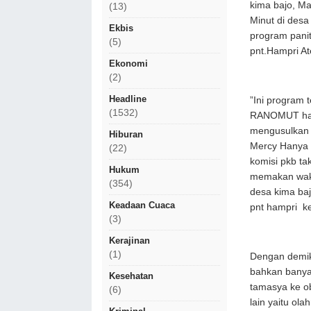
kima bajo, Ma
(13)
Minut di desa
Ekbis
program panit
(5)
pnt.Hampri A
Ekonomi
(2)
Headline
”Ini program
(1532)
RANOMUT har
mengusulkan 
Hiburan
Mercy Hanya 
(22)
komisi pkb ta
Hukum
memakan wakt
(354)
desa kima baj
Keadaan Cuaca
pnt hampri k
(3)
Kerajinan
(1)
Dengan demik
bahkan banya
Kesehatan
tamasya ke ob
(6)
lain yaitu ol