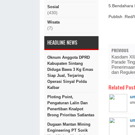
5.Bendahara 
Sosial
(430)
Publish :Red
Wisata
(7)
HEADLINE NEWS
PREVIOUS
Kasdam XII
Oknum Anggota DPRD
Parade Tin
Kabupaten Sintang
Penerimaan
Diduga Bawa 3 Kg Emas
dan Reguler
Siap Jual, Terjaring
Operasi Sinyal Polda
Related Post
Kalbar
un
Ploting Point,
und
Pengaturan Lalin Dan
Penertiban Knalpot
Brong Prioritas Satlantas
un
Dugaan Mantan Mining
und
Engineering PT Sorik