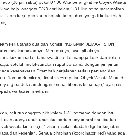
nado (30 juli sabtu) pukul 07.00 Wita berangkat ke Obyek Wisata
 kima bajo. anggota P/KB dari kolom 1-31 ikut serta meramaikan
ia Team kerja pria kaum bapak tahap dua yang di ketuai oleh
teng
 team kerja tahap dua dan Komisi PKB GMIM JEMAAT SION
us melaksanakannya. Menurutnya, awal pihaknya
melakukan ibadah tamasya di pantai mangga tasik dan kolam
saja, setelah melaksanakan rapat bersama dengan pimpinan
k ada kesepakatan Ditambah perjalanan terlalu panjang dan
u. Namun demikian, diambil kesimpulan Obyek Wisata Minut di
o yang berdekatan dengan jemaat tiberias kima bajo,” ujar pak
epada wartawan media ini.
ian, seluruh anggota pkb kolom 1-31 bersama dengan istri
k diantaranya anak-anak ikut serta menyemarahkan ibadah
yek wisata kima bajo. ”Disana, selain ibadah digelar kegiatan
ahraga dan kesenian. Semua pimpinan (koordinator, red) yang ada