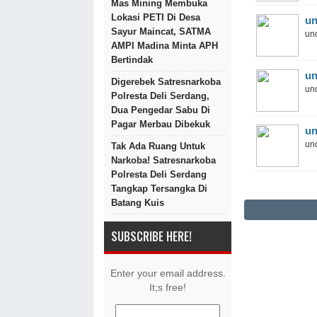
Mas Mining Membuka
Lokasi PETI Di Desa
un
Sayur Maincat, SATMA
und
AMPI Madina Minta APH
Bertindak
un
Digerebek Satresnarkoba
und
Polresta Deli Serdang,
Dua Pengedar Sabu Di
Pagar Merbau Dibekuk
un
und
Tak Ada Ruang Untuk
Narkoba! Satresnarkoba
Polresta Deli Serdang
Tangkap Tersangka Di
Batang Kuis
SUBSCRIBE HERE!
Enter your email address.
It;s free!