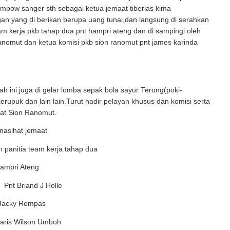
pow sanger sth sebagai ketua jemaat tiberias kima
an yang di berikan berupa uang tunai,dan langsung di serahkan
am kerja pkb tahap dua pnt hampri ateng dan di sampingi oleh
nomut dan ketua komisi pkb sion ranomut pnt james karinda
ah ini juga di gelar lomba sepak bola sayur Terong(poki-
erupuk dan lain lain.Turut hadir pelayan khusus dan komisi serta
aat Sion Ranomut.
enasihat jemaat
 panitia team kerja tahap dua
Hampri Ateng
 Pnt Briand J Holle
 Jacky Rompas
taris Wilson Umboh