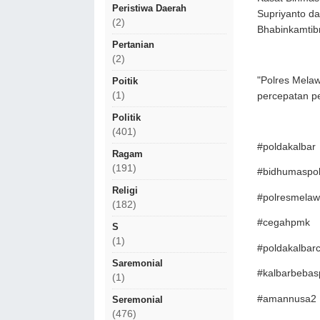
Peristiwa Daerah
Supriyanto da
(2)
Bhabinkamtib
Pertanian
(2)
"Polres Mela
Poitik
(1)
percepatan p
Politik
(401)
#poldakalbar
Ragam
(191)
#bidhumaspol
Religi
#polresmelaw
(182)
#cegahpmk
S
(1)
#poldakalba
Saremonial
#kalbarbeba
(1)
#amannusa2
Seremonial
(476)