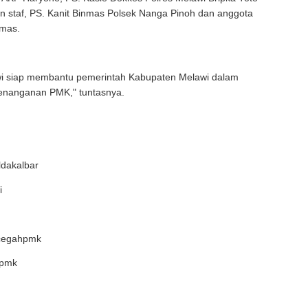
n staf, PS. Kanit Binmas Polsek Nanga Pinoh dan anggota
mas.
wi siap membantu pemerintah Kabupaten Melawi dalam
enanganan PMK," tuntasnya.
dakalbar
i
rcegahpmk
spmk