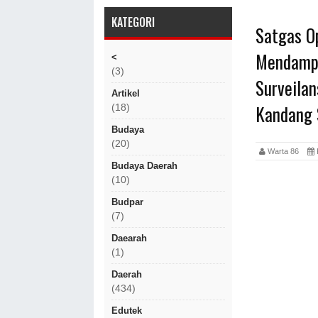
KATEGORI
Satgas O
Mendampi
<
(3)
Surveila
Artikel
Kandang 
(18)
Budaya
(20)
Warta 86
Budaya Daerah
(10)
Budpar
(7)
Daearah
(1)
Daerah
(434)
Edutek