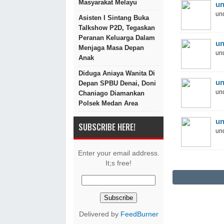
Masyarakat Melayu
un
und
Asisten I Sintang Buka
Talkshow P2D, Tegaskan
Peranan Keluarga Dalam
un
Menjaga Masa Depan
und
Anak
Diduga Aniaya Wanita Di
un
Depan SPBU Denai, Doni
und
Chaniago Diamankan
Polsek Medan Area
un
SUBSCRIBE HERE!
und
Enter your email address.
It;s free!
Delivered by
FeedBurner