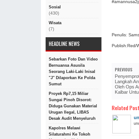
#amannusa2
Sosial
(430)
Wisata
(7)
Penulis: Sam
HEADLINE NEWS
Publish:Red/
Sebarkan Foto Dan Video
Bernuansa Asusila
PREVIOUS
Seorang Laki-Laki Inisal
Penyemprota
"J" Dilaporkan Ke Polda
Langkah Ant
Sumut
Oleh Ops A
Kalbar Unt
Proyek Rp7,15 Miliar
Sungai Pinoh Disorot:
Related Post
Diduga Gunakan Material
Urugan Ilegal, LIBAS
un
Desak Audit Menyeluruh
und
Kapolres Melawi
Silaturahmi Ke Tokoh