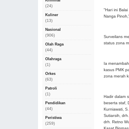
Kriminal
(24)
"Hari ini Bal
Kuliner
Nanga Pinoh,"
(13)
Nasional
(906)
Surveilans m
status zona 
Olah Raga
(44)
Olahraga
Ia menambahk
(1)
kasus PMK pa
Orkes
zona merah ke
(63)
Patroli
(1)
Hadir dalam su
beserta staf, 
Pendidikan
(44)
Kurniawati, S
Sutiarsih, dr
Peristiwa
drh. Retno W
(259)
Kasat Binmas