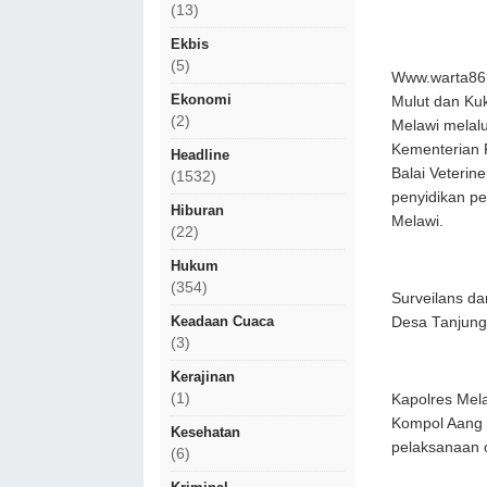
(13)
Ekbis
(5)
Www.warta86.
Ekonomi
Mulut dan Ku
(2)
Melawi melal
Kementerian 
Headline
Balai Veterin
(1532)
penyidikan p
Hiburan
Melawi.
(22)
Hukum
(354)
Surveilans da
Keadaan Cuaca
Desa Tanjung 
(3)
Kerajinan
(1)
Kapolres Mela
Kompol Aang 
Kesehatan
pelaksanaan o
(6)