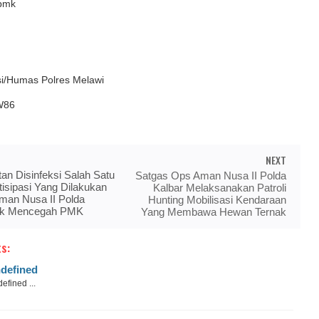
pmk
si/Humas Polres Melawi
W86
NEXT
n Disinfeksi Salah Satu
Satgas Ops Aman Nusa II Polda
isipasi Yang Dilakukan
Kalbar Melaksanakan Patroli
man Nusa II Polda
Hunting Mobilisasi Kendaraan
uk Mencegah PMK
Yang Membawa Hewan Ternak
s:
defined
efined ...