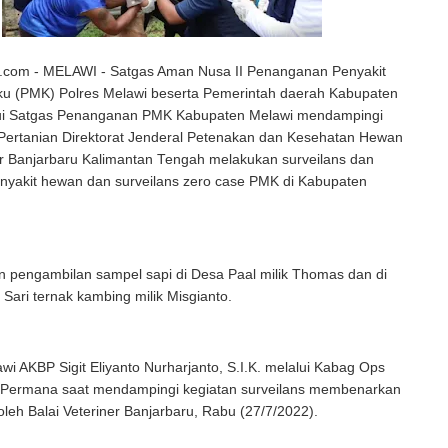
com - MELAWI - Satgas Aman Nusa II Penanganan Penyakit
ku (PMK) Polres Melawi beserta Pemerintah daerah Kabupaten
ui Satgas Penanganan PMK Kabupaten Melawi mendampingi
Pertanian Direktorat Jenderal Petenakan dan Kesehatan Hewan
er Banjarbaru Kalimantan Tengah melakukan surveilans dan
enyakit hewan dan surveilans zero case PMK di Kabupaten
n pengambilan sampel sapi di Desa Paal milik Thomas dan di
Sari ternak kambing milik Misgianto.
wi AKBP Sigit Eliyanto Nurharjanto, S.I.K. melalui Kabag Ops
Permana saat mendampingi kegiatan surveilans membenarkan
leh Balai Veteriner Banjarbaru, Rabu (27/7/2022).