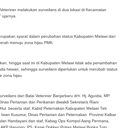
ai Veteriner melakukan surveilans di dua lokasi di Kecamatan
 ujarnya.
erupakan syarat dalam perubahan status Kabupaten Melawi dari
merah menuju zona hijau PMK.
an, hingga saat ini di Kabupaten Melawi tidak ada penambahan
da hewan, sehingga surveilans diperlukan untuk merubah status
 zona hijau.
rveilans dari Balai Veteriner Banjarbaru drh. Hj. Agustia, MP.
Dinas Pertanian dan Perikanan diwakili Sekretaris Riani
.Hut. beserta staf, Kabid Peternakan Kabupaten Melawi Teti
h. Iwan Kusuma, Dinas Pertanian dan Peternakan Provinsi Kalbar
ulan Handayani dan staf, Kabag Ops Kompol Aang Permana,
 AKP Haryono, PS. Kasie Dokkes Polres Melawi Bripka Toto