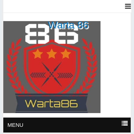
Warta 86
MENU