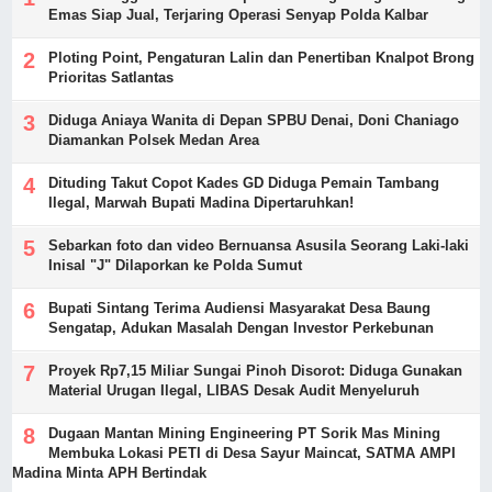
Emas Siap Jual, Terjaring Operasi Senyap Polda Kalbar
Ploting Point, Pengaturan Lalin dan Penertiban Knalpot Brong
Prioritas Satlantas
Diduga Aniaya Wanita di Depan SPBU Denai, Doni Chaniago
Diamankan Polsek Medan Area
Dituding Takut Copot Kades GD Diduga Pemain Tambang
Ilegal, Marwah Bupati Madina Dipertaruhkan!
Sebarkan foto dan video Bernuansa Asusila Seorang Laki-laki
Inisal "J" Dilaporkan ke Polda Sumut
Bupati Sintang Terima Audiensi Masyarakat Desa Baung
Sengatap, Adukan Masalah Dengan Investor Perkebunan
Proyek Rp7,15 Miliar Sungai Pinoh Disorot: Diduga Gunakan
Material Urugan Ilegal, LIBAS Desak Audit Menyeluruh
Dugaan Mantan Mining Engineering PT Sorik Mas Mining
Membuka Lokasi PETI di Desa Sayur Maincat, SATMA AMPI
Madina Minta APH Bertindak