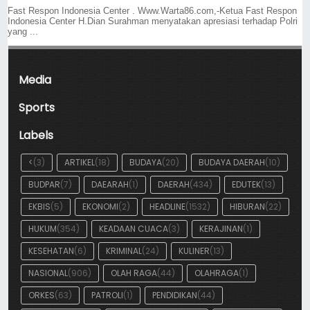
Fast Respon Indonesia Center . Www.Warta86.com,-Ketua Fast Respon
Indonesia Center H.Dian Surahman menyatakan apresiasi terhadap Polri
yang ...
Media
Sports
Labels
<
(3)
ARTIKEL
(18)
BUDAYA
(20)
BUDAYA DAERAH
(10)
BUDPAR
(7)
DAEARAH
(1)
DAERAH
(434)
EDUTEK
(13)
EKBIS
(5)
EKONOMI
(2)
HEADLINE
(1532)
HIBURAN
(22)
HUKUM
(354)
KEADAAN CUACA
(3)
KERAJINAN
(1)
KESEHATAN
(6)
KRIMINAL
(24)
KULINER
(13)
NASIONAL
(906)
OLAH RAGA
(44)
OLAHRAGA
(1)
ORKES
(63)
PATROLI
(1)
PENDIDIKAN
(44)