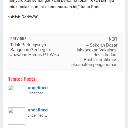
menyurutkan semangat kami bersama rekan rekan lainnya
untuk melakukan misi kemanusiaan ini," tutup Fanni.
publish:Red/W86
PREVIOUS
NEXT
Tidak Berfungsinya
4 Sekolah Dasar
Bangunan Geobeg Ini
laksanakan Vaksinasi
Jawaban Humas PT Wika
dosis kedua,
Bhabinkamtibmas
laksanakan pengamanan
Related Posts:
undefined
undefined ...
undefined
undefined ...