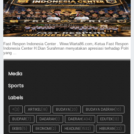
Fast Respon Indonesia Center . Www.Warta86.com,-Ketua Fast Respon
Indonesia Center H.Dian Surahman menyatakan apresiasi terhadap Polri
yang ...
Media
Sports
Labels
<
(3)
ARTIKEL
(18)
BUDAYA
(20)
BUDAYA DAERAH
(10)
BUDPAR
(7)
DAEARAH
(1)
DAERAH
(434)
EDUTEK
(13)
EKBIS
(5)
EKONOMI
(2)
HEADLINE
(1532)
HIBURAN
(22)