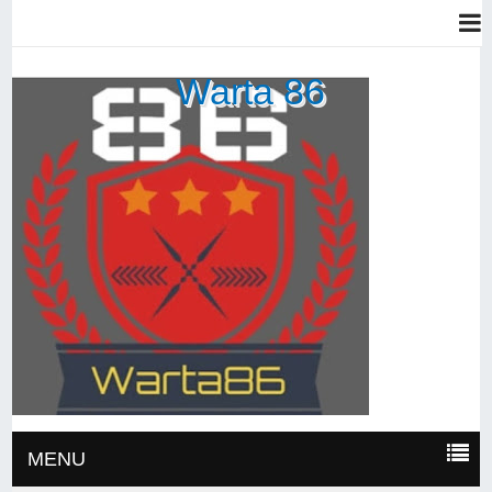
Warta 86
MENU