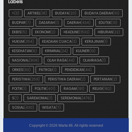
Labels
<
(3)
ARTIKEL
(18)
BUDAYA
(20)
BUDAYA DAERAH
(10)
BUDPAR
(7)
DAEARAH
(1)
DAERAH
(434)
EDUTEK
(13)
EKBIS
(5)
EKONOMI
(2)
HEADLINE
(1532)
HIBURAN
(22)
HUKUM
(354)
KEADAAN CUACA
(3)
KERAJINAN
(1)
KESEHATAN
(6)
KRIMINAL
(24)
KULINER
(13)
NASIONAL
(906)
OLAH RAGA
(44)
OLAHRAGA
(1)
ORKES
(63)
PATROLI
(1)
PENDIDIKAN
(44)
PERISTIWA
(259)
PERISTIWA DAERAH
(2)
PERTANIAN
(2)
POITIK
(1)
POLITIK
(401)
RAGAM
(191)
RELIGI
(182)
S
(1)
SAREMONIAL
(1)
SEREMONIAL
(476)
SOSIAL
(430)
WISATA
(7)
Copyright ©
2026
Warta 86
. All rights reserved