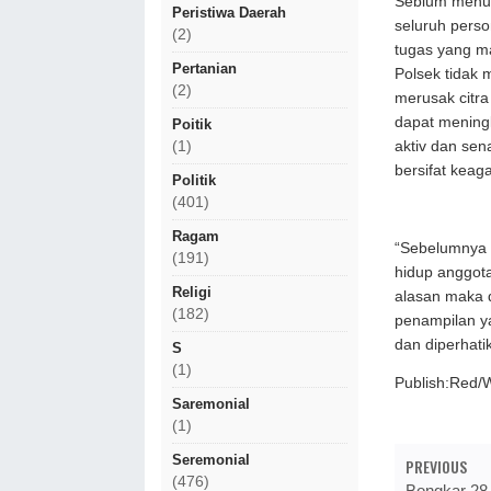
Seblum menut
Peristiwa Daerah
seluruh perso
(2)
tugas yang m
Pertanian
Polsek tidak
(2)
merusak citra
dapat mening
Poitik
aktiv dan sen
(1)
bersifat keag
Politik
(401)
Ragam
“Sebelumnya k
(191)
hidup anggota
Religi
alasan maka d
(182)
penampilan ya
dan diperhatik
S
(1)
Publish:Red/
Saremonial
(1)
Seremonial
PREVIOUS
(476)
Bongkar 28 