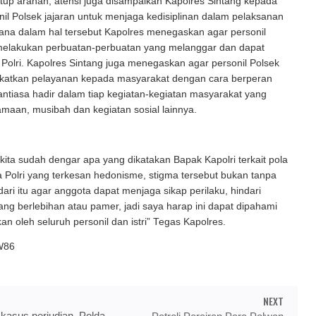
up arahan, atensi juga disampaikan Kapolres Sintang kepada
nil Polsek jajaran untuk menjaga kedisiplinan dalam pelaksanan
ana dalam hal tersebut Kapolres menegaskan agar personil
 melakukan perbuatan-perbuatan yang melanggar dan dapat
 Polri. Kapolres Sintang juga menegaskan agar personil Polsek
katkan pelayanan kepada masyarakat dengan cara berperan
antiasa hadir dalam tiap kegiatan-kegiatan masyarakat yang
amaan, musibah dan kegiatan sosial lainnya.
ita sudah dengar apa yang dikatakan Bapak Kapolri terkait pola
 Polri yang terkesan hedonisme, stigma tersebut bukan tanpa
ari itu agar anggota dapat menjaga sikap perilaku, hindari
ng berlebihan atau pamer, jadi saya harap ini dapat dipahami
an oleh seluruh personil dan istri” Tegas Kapolres.
W86
NEXT
kasus perjudian, Polda