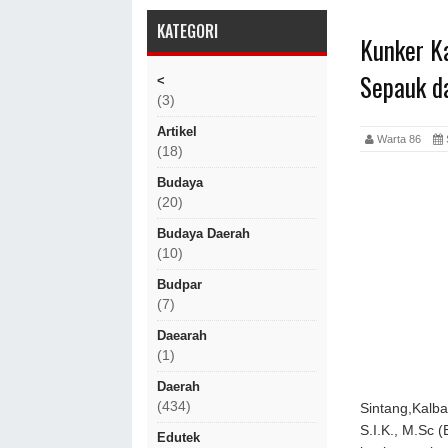
KATEGORI
Kunker Ka
Sepauk d
<
(3)
Artikel
Warta 86
(18)
Budaya
(20)
Budaya Daerah
(10)
Budpar
(7)
Daearah
(1)
Daerah
(434)
Sintang,Kalb
S.I.K., M.Sc
Edutek