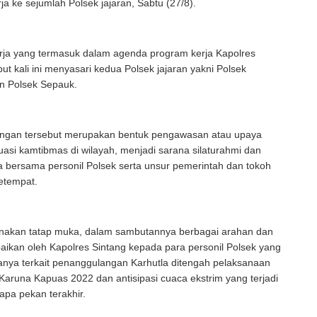
ja ke sejumlah Polsek jajaran, Sabtu (27/8).
rja yang termasuk dalam agenda program kerja Kapolres
but kali ini menyasari kedua Polsek jajaran yakni Polsek
 Polsek Sepauk.
ngan tersebut merupakan bentuk pengawasan atau upaya
tuasi kamtibmas di wilayah, menjadi sarana silaturahmi dan
 bersama personil Polsek serta unsur pemerintah dan tokoh
etempat.
nakan tatap muka, dalam sambutannya berbagai arahan dan
ikan oleh Kapolres Sintang kepada para personil Polsek yang
anya terkait penanggulangan Karhutla ditengah pelaksanaan
Karuna Kapuas 2022 dan antisipasi cuaca ekstrim yang terjadi
pa pekan terakhir.