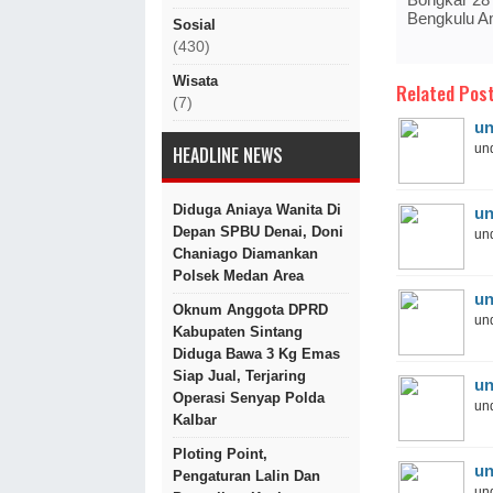
Bengkulu A
Sosial
(430)
Wisata
Related Post
(7)
un
und
HEADLINE NEWS
Diduga Aniaya Wanita Di
un
Depan SPBU Denai, Doni
und
Chaniago Diamankan
Polsek Medan Area
un
Oknum Anggota DPRD
und
Kabupaten Sintang
Diduga Bawa 3 Kg Emas
Siap Jual, Terjaring
un
Operasi Senyap Polda
und
Kalbar
Ploting Point,
un
Pengaturan Lalin Dan
und