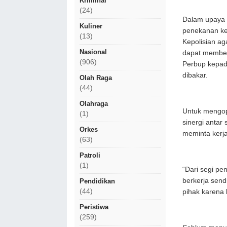
Kriminal
(24)
Dalam upaya 
Kuliner
penekanan ke
(13)
Kepolisian ag
Nasional
dapat member
(906)
Perbup kepada
dibakar.
Olah Raga
(44)
Olahraga
Untuk mengop
(1)
sinergi antar
Orkes
meminta kerja
(63)
Patroli
(1)
“Dari segi pe
berkerja send
Pendidikan
(44)
pihak karena 
Peristiwa
(259)