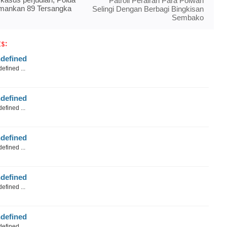
Patroli Perairan Para Polwan
mankan 89 Tersangka
Selingi Dengan Berbagi Bingkisan
Sembako
s:
defined
efined ...
defined
efined ...
defined
efined ...
defined
efined ...
defined
efined ...