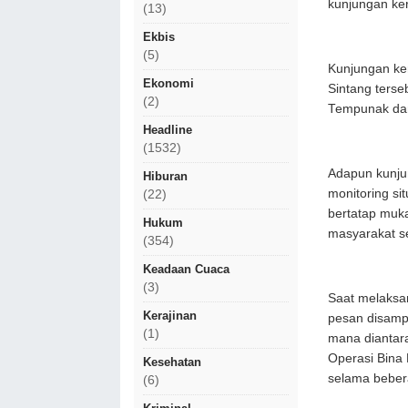
kunjungan ker
(13)
Ekbis
(5)
Kunjungan ke
Ekonomi
Sintang terse
(2)
Tempunak dan
Headline
(1532)
Adapun kunju
Hiburan
monitoring si
(22)
bertatap muka
Hukum
masyarakat s
(354)
Keadaan Cuaca
(3)
Saat melaksa
Kerajinan
pesan disampa
(1)
mana diantar
Operasi Bina 
Kesehatan
selama bebera
(6)