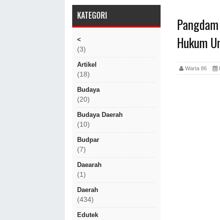
KATEGORI
Pangdam 
Hukum U
<
(3)
Artikel
Warta 86
(18)
Budaya
(20)
Budaya Daerah
(10)
Budpar
(7)
Daearah
(1)
Daerah
(434)
Edutek