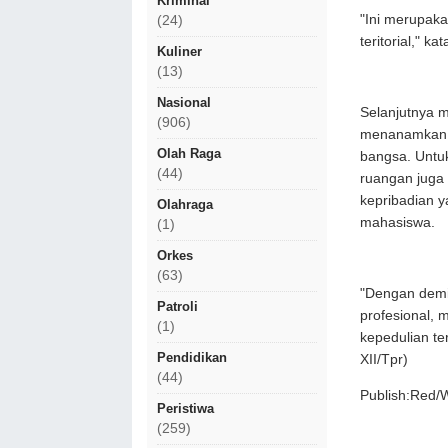
Kriminal
"Ini merupak
(24)
teritorial," k
Kuliner
(13)
Nasional
Selanjutnya m
(906)
menanamkan ni
Olah Raga
bangsa. Untuk
(44)
ruangan juga 
kepribadian y
Olahraga
mahasiswa.
(1)
Orkes
(63)
"Dengan demik
Patroli
profesional, 
(1)
kepedulian t
Pendidikan
XII/Tpr)
(44)
Publish:Red/
Peristiwa
(259)