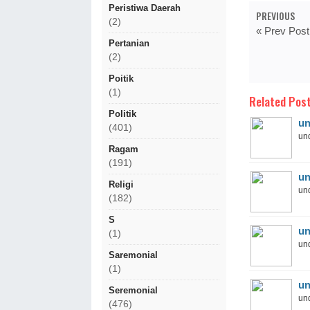
Peristiwa Daerah
PREVIOUS
(2)
« Prev Post
Pertanian
(2)
Poitik
(1)
Related Post
Politik
un
(401)
und
Ragam
(191)
un
Religi
und
(182)
S
un
(1)
und
Saremonial
(1)
un
Seremonial
und
(476)