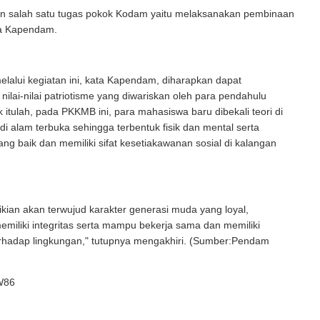
an salah satu tugas pokok Kodam yaitu melaksanakan pembinaan
ata Kapendam.
elalui kegiatan ini, kata Kapendam, diharapkan dapat
lai-nilai patriotisme yang diwariskan oleh para pendahulu
 itulah, pada PKKMB ini, para mahasiswa baru dibekali teori di
di alam terbuka sehingga terbentuk fisik dan mental serta
ang baik dan memiliki sifat kesetiakawanan sosial di kalangan
ian akan terwujud karakter generasi muda yang loyal,
memiliki integritas serta mampu bekerja sama dan memiliki
erhadap lingkungan," tutupnya mengakhiri. (Sumber:Pendam
W86