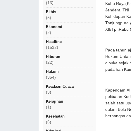
(13)
Kubu Raya,Ka
Jenderal TNI 
Ekbis
Kehidupan Ka
(5)
Tanjungpura 
Ekonomi
XII/Tpr.Rabu 
(2)
Headline
(1532)
Pada tahun aj
Hiburan
Hukum Untan 
(22)
dibuka sejak 
pada hari Kam
Hukum
(354)
Keadaan Cuaca
Kapendam XII/
(3)
pelibatan Ko
Kerajinan
salah satu up
(1)
dalam Bela Ne
berbangsa da
Kesehatan
(6)