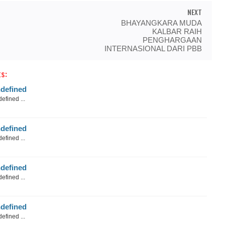
NEXT
BHAYANGKARA MUDA
KALBAR RAIH
PENGHARGAAN
INTERNASIONAL DARI PBB
s:
defined
efined ...
defined
efined ...
defined
efined ...
defined
efined ...