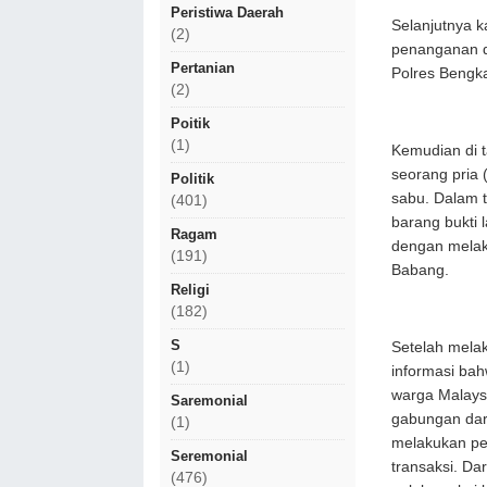
Peristiwa Daerah
Selanjutnya k
(2)
penanganan d
Pertanian
Polres Bengk
(2)
Poitik
(1)
Kemudian di 
seorang pria 
Politik
sabu. Dalam t
(401)
barang bukti
Ragam
dengan melak
(191)
Babang.
Religi
(182)
S
Setelah melak
(1)
informasi bah
warga Malaysi
Saremonial
gabungan dar
(1)
melakukan pe
Seremonial
transaksi. Da
(476)