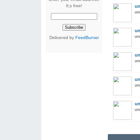
It;s free!
un
und
un
und
Delivered by
FeedBurner
un
und
un
und
un
und