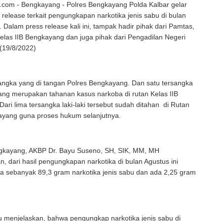
com - Bengkayang - Polres Bengkayang Polda Kalbar gelar
 release terkait pengungkapan narkotika jenis sabu di bulan
 Dalam press release kali ini, tampak hadir pihak dari Pamtas,
las IIB Bengkayang dan juga pihak dari Pengadilan Negeri
(19/8/2022)
angka yang di tangan Polres Bengkayang. Dan satu tersangka
ng merupakan tahanan kasus narkoba di rutan Kelas IIB
ari lima tersangka laki-laki tersebut sudah ditahan di Rutan
ayang guna proses hukum selanjutnya.
gkayang, AKBP Dr. Bayu Suseno, SH, SIK, MM, MH
 dari hasil pengungkapan narkotika di bulan Agustus ini
a sebanyak 89,3 gram narkotika jenis sabu dan ada 2,25 gram
.
u menjelaskan, bahwa pengungkap narkotika jenis sabu di