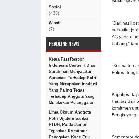
pelaku yakni 
Sosial
(430)
Wisata
"Dari hasil 
(7)
narkotika jen
AG yang dibel
HEADLINE NEWS
Babang," tam
Ketua Fast Respon
Indonesia Center H.Dian
"Kelima tersa
Surahman Menyatakan
Polres Bengk
Apresiasi Terhadap Polri
Yang Merupakan Institusi
Yang Paling Tegas
Kapolres Bay
Terhadap Anggota Yang
Pamtas dan pi
Melakukan Pelanggaran
komitmen unt
Lima Oknum Anggota
Bengkayang.
Polri Dijatuhi Sanksi
PTDH, Polda Jambi
Tegaskan Komitmen
Sementara da
Penegakan Kode Etik