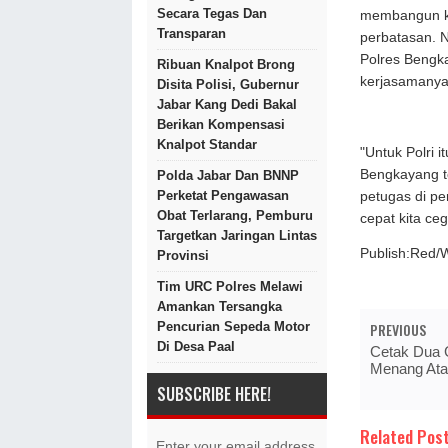
Secara Tegas Dan
membangun ko
Transparan
perbatasan. 
Polres Bengk
Ribuan Knalpot Brong
kerjasamanya 
Disita Polisi, Gubernur
Jabar Kang Dedi Bakal
Berikan Kompensasi
Knalpot Standar
"Untuk Polri i
Bengkayang t
Polda Jabar Dan BNNP
Perketat Pengawasan
petugas di pe
Obat Terlarang, Pemburu
cepat kita ce
Targetkan Jaringan Lintas
Publish:Red/
Provinsi
Tim URC Polres Melawi
Amankan Tersangka
PREVIOUS
Pencurian Sepeda Motor
Di Desa Paal
Cetak Dua G
Menang Ata
SUBSCRIBE HERE!
Related Post
Enter your email address.