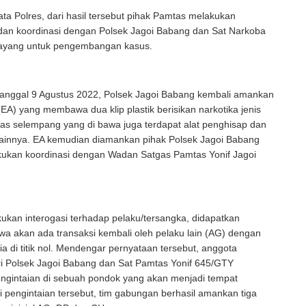
ata Polres, dari hasil tersebut pihak Pamtas melakukan
an koordinasi dengan Polsek Jagoi Babang dan Sat Narkoba
ayang untuk pengembangan kasus.
tanggal 9 Agustus 2022, Polsek Jagoi Babang kembali amankan
(EA) yang membawa dua klip plastik berisikan narkotika jenis
as selempang yang di bawa juga terdapat alat penghisap dan
 lainnya. EA kemudian diamankan pihak Polsek Jagoi Babang
ukan koordinasi dengan Wadan Satgas Pamtas Yonif Jagoi
ukan interogasi terhadap pelaku/tersangka, didapatkan
wa akan ada transaksi kembali oleh pelaku lain (AG) dengan
a di titik nol. Mendengar pernyataan tersebut, anggota
i Polsek Jagoi Babang dan Sat Pamtas Yonif 645/GTY
ngintaian di sebuah pondok yang akan menjadi tempat
ri pengintaian tersebut, tim gabungan berhasil amankan tiga