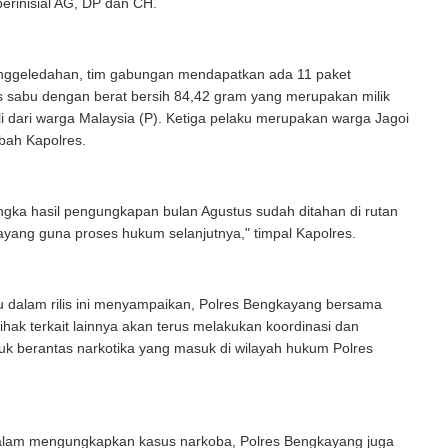
berinisial AG, DP dan CH.
penggeledahan, tim gabungan mendapatkan ada 11 paket
is sabu dengan berat bersih 84,42 gram yang merupakan milik
i dari warga Malaysia (P). Ketiga pelaku merupakan warga Jagoi
bah Kapolres.
ngka hasil pengungkapan bulan Agustus sudah ditahan di rutan
ayang guna proses hukum selanjutnya," timpal Kapolres.
u dalam rilis ini menyampaikan, Polres Bengkayang bersama
hak terkait lainnya akan terus melakukan koordinasi dan
uk berantas narkotika yang masuk di wilayah hukum Polres
lam mengungkapkan kasus narkoba, Polres Bengkayang juga