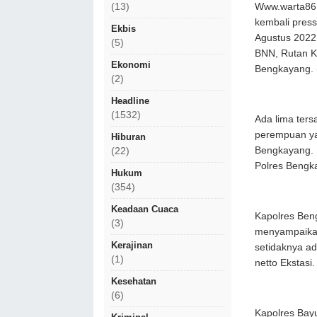
Www.warta86.
(13)
kembali press
Ekbis
Agustus 2022.
(5)
BNN, Rutan Ke
Ekonomi
Bengkayang. 
(2)
Headline
(1532)
Ada lima ters
perempuan ya
Hiburan
Bengkayang. D
(22)
Polres Bengk
Hukum
(354)
Keadaan Cuaca
Kapolres Ben
(3)
menyampaikan,
Kerajinan
setidaknya ad
(1)
netto Ekstasi
Kesehatan
(6)
Kapolres Bay