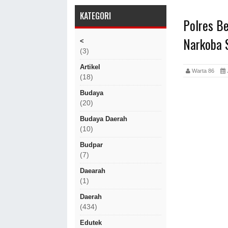
KATEGORI
Polres B
Narkoba 
<
(3)
Artikel
Warta 86
(18)
Budaya
(20)
Budaya Daerah
(10)
Budpar
(7)
Daearah
(1)
Daerah
(434)
Edutek