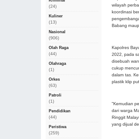
Kriminal
wilayah perba
(24)
koordinasi be
Kuliner
pengembangan 
(13)
Babang maup
Nasional
(906)
Kapolres Bayu
Olah Raga
(44)
2022, pada sa
disebuah war
Olahraga
cukup mencur
(1)
dalam tas. K
Orkes
plastik klip p
(63)
Patroli
(1)
"Kemudian pe
dari warga M
Pendidikan
(44)
Ringgit Malay
yang dijual d
Peristiwa
(259)