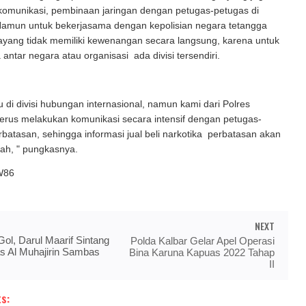
munikasi, pembinaan jaringan dengan petugas-petugas di
Namun untuk bekerjasama dengan kepolisian negara tetangga
ayang tidak memiliki kewenangan secara langsung, karena untuk
antar negara atau organisasi ada divisi tersendiri.
tu di divisi hubungan internasional, namun kami dari Polres
erus melakukan komunikasi secara intensif dengan petugas-
rbatasan, sehingga informasi jual beli narkotika perbatasan akan
gah, " pungkasnya.
W86
NEXT
ol, Darul Maarif Sintang
Polda Kalbar Gelar Apel Operasi
s Al Muhajirin Sambas
Bina Karuna Kapuas 2022 Tahap
II
s: