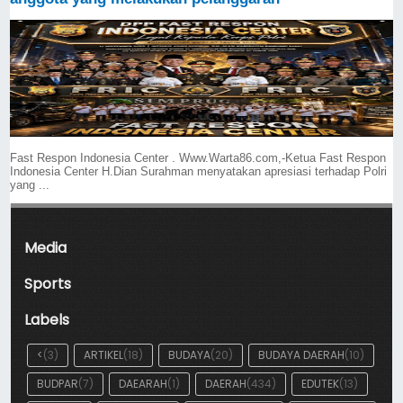
Fast Respon Indonesia Center . Www.Warta86.com,-Ketua Fast Respon
Indonesia Center H.Dian Surahman menyatakan apresiasi terhadap Polri
yang ...
Media
Sports
Labels
<
(3)
ARTIKEL
(18)
BUDAYA
(20)
BUDAYA DAERAH
(10)
BUDPAR
(7)
DAEARAH
(1)
DAERAH
(434)
EDUTEK
(13)