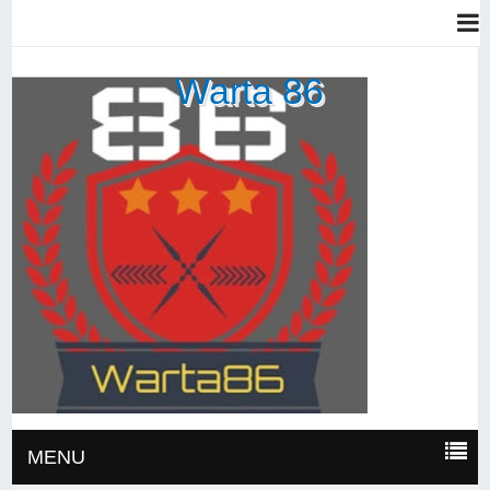
Warta 86
MENU