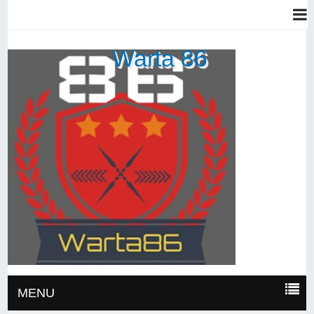
Warta 86
MENU