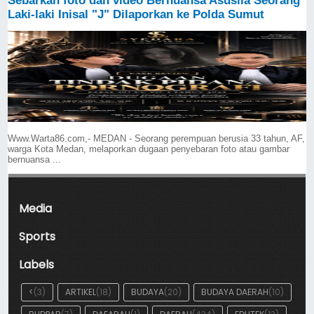
Sebarkan foto dan video Bernuansa Asusila Seorang
Laki-laki Inisal "J" Dilaporkan ke Polda Sumut
Www.Warta86.com,- MEDAN - Seorang perempuan berusia 33 tahun, AF,
warga Kota Medan, melaporkan dugaan penyebaran foto atau gambar
bernuansa ...
Media
Sports
Labels
<
(3)
ARTIKEL
(18)
BUDAYA
(20)
BUDAYA DAERAH
(10)