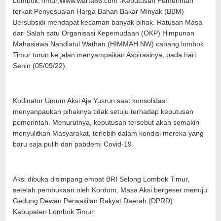
Lombok,Timur,Www.warta86.com -Keputusan Pemerintah
terkait Penyesuaian Harga Bahan Bakar Minyak (BBM)
Bersubsidi mendapat kecaman banyak pihak. Ratusan Masa
dari Salah satu Organisasi Kepemudaan (OKP) Himpunan
Mahasiawa Nahdlatul Wathan (HIMMAH NW) cabang lombok
Timur turun ke jalan menyampaikan Aspirasinya, pada hari
Senin (05/09/22).
Kodinator Umum Aksi Aje Yusrun saat konsolidasi
menyanpaukan pihaknya tidak setuju terhadap keputusan
pemerintah. Menurutnya, keputusan tersebut akan semakin
menyulitkan Masyarakat, terlebih dalam kondisi mereka yang
baru saja pulih dari pabdemi Covid-19.
Aksi dibuka disimpang empat BRI Selong Lombok Timur,
setelah pembukaan oleh Kordum, Masa Aksi bergeser menuju
Gedung Dewan Perwakilan Rakyat Daerah (DPRD)
Kabupaten Lombok Timur.