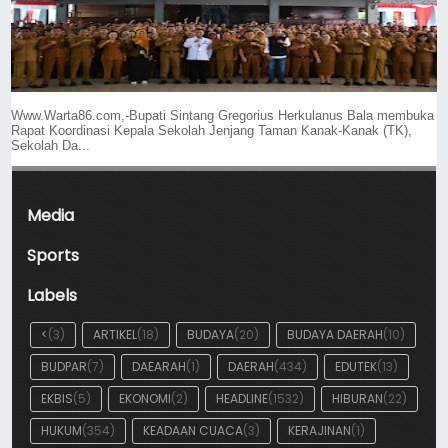
Www.Warta86.com,-Bupati Sintang Gregorius Herkulanus Bala membuka
Rapat Koordinasi Kepala Sekolah Jenjang Taman Kanak-Kanak (TK),
Sekolah Da...
Media
Sports
Labels
<
(3)
ARTIKEL
(18)
BUDAYA
(20)
BUDAYA DAERAH
(10)
BUDPAR
(7)
DAEARAH
(1)
DAERAH
(434)
EDUTEK
(13)
EKBIS
(5)
EKONOMI
(2)
HEADLINE
(1532)
HIBURAN
(22)
HUKUM
(354)
KEADAAN CUACA
(3)
KERAJINAN
(1)