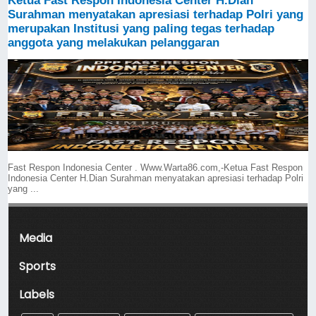
Ketua Fast Respon Indonesia Center H.Dian
Surahman menyatakan apresiasi terhadap Polri yang
merupakan Institusi yang paling tegas terhadap
anggota yang melakukan pelanggaran
Fast Respon Indonesia Center . Www.Warta86.com,-Ketua Fast Respon
Indonesia Center H.Dian Surahman menyatakan apresiasi terhadap Polri
yang ...
Media
Sports
Labels