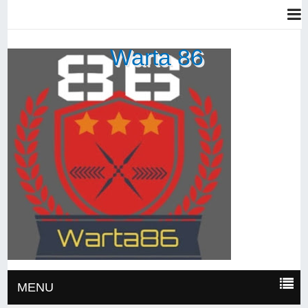
Warta 86
MENU