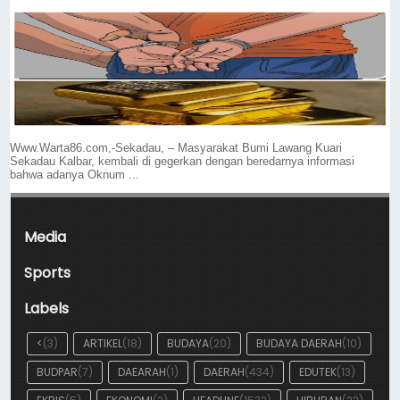
Www.Warta86.com,-Sekadau, – Masyarakat Bumi Lawang Kuari
Sekadau Kalbar, kembali di gegerkan dengan beredarnya informasi
bahwa adanya Oknum ...
Media
Sports
Labels
<
(3)
ARTIKEL
(18)
BUDAYA
(20)
BUDAYA DAERAH
(10)
BUDPAR
(7)
DAEARAH
(1)
DAERAH
(434)
EDUTEK
(13)