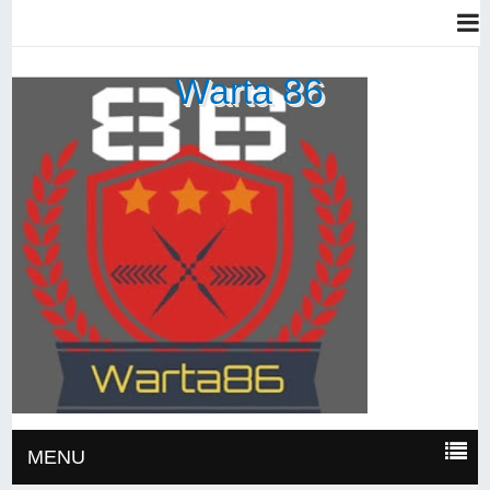
Warta 86
MENU