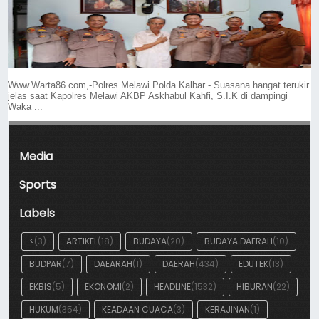
Www.Warta86.com,-Polres Melawi Polda Kalbar - Suasana hangat terukir
jelas saat Kapolres Melawi AKBP Askhabul Kahfi, S.I.K di dampingi
Waka ...
Media
Sports
Labels
<
(3)
ARTIKEL
(18)
BUDAYA
(20)
BUDAYA DAERAH
(10)
BUDPAR
(7)
DAEARAH
(1)
DAERAH
(434)
EDUTEK
(13)
EKBIS
(5)
EKONOMI
(2)
HEADLINE
(1532)
HIBURAN
(22)
HUKUM
(354)
KEADAAN CUACA
(3)
KERAJINAN
(1)