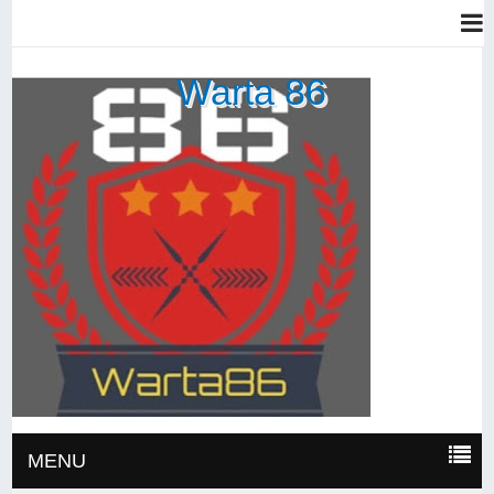
Warta 86
MENU