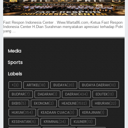
Fast Respon Indonesia Center . Www.Warta86.com,-Ketua Fast Respon
Indonesia Center H.Dian Surahman menyatakan apresiasi terhadap Polri
yang ...
Media
Sports
Labels
<
(3)
ARTIKEL
(18)
BUDAYA
(20)
BUDAYA DAERAH
(10)
BUDPAR
(7)
DAEARAH
(1)
DAERAH
(434)
EDUTEK
(13)
EKBIS
(5)
EKONOMI
(2)
HEADLINE
(1532)
HIBURAN
(22)
HUKUM
(354)
KEADAAN CUACA
(3)
KERAJINAN
(1)
KESEHATAN
(6)
KRIMINAL
(24)
KULINER
(13)