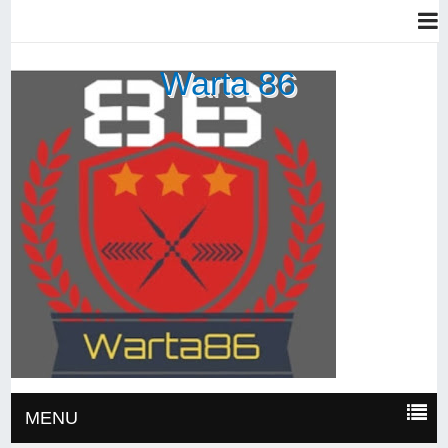
Warta 86
MENU