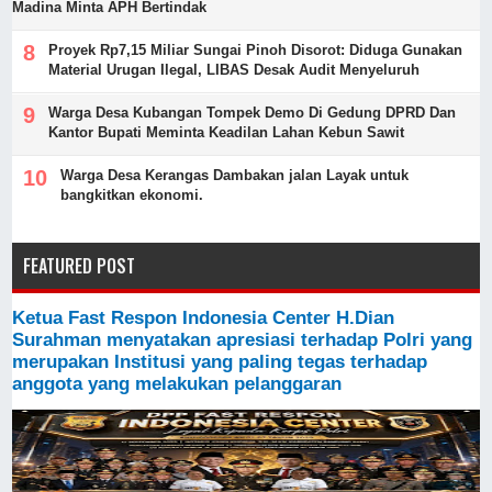
Madina Minta APH Bertindak
Proyek Rp7,15 Miliar Sungai Pinoh Disorot: Diduga Gunakan
Material Urugan Ilegal, LIBAS Desak Audit Menyeluruh
Warga Desa Kubangan Tompek Demo Di Gedung DPRD Dan
Kantor Bupati Meminta Keadilan Lahan Kebun Sawit
Warga Desa Kerangas Dambakan jalan Layak untuk
bangkitkan ekonomi.
FEATURED POST
Ketua Fast Respon Indonesia Center H.Dian
Surahman menyatakan apresiasi terhadap Polri yang
merupakan Institusi yang paling tegas terhadap
anggota yang melakukan pelanggaran