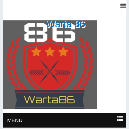
Warta 86
MENU