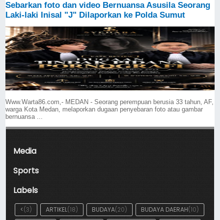
Sebarkan foto dan video Bernuansa Asusila Seorang
Laki-laki Inisal "J" Dilaporkan ke Polda Sumut
Www.Warta86.com,- MEDAN - Seorang perempuan berusia 33 tahun, AF,
warga Kota Medan, melaporkan dugaan penyebaran foto atau gambar
bernuansa ...
Media
Sports
Labels
<
(3)
ARTIKEL
(18)
BUDAYA
(20)
BUDAYA DAERAH
(10)