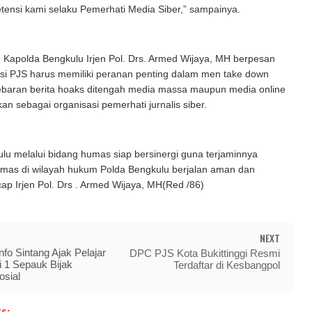
ensi kami selaku Pemerhati Media Siber,” sampainya.
 Kapolda Bengkulu Irjen Pol. Drs. Armed Wijaya, MH berpesan
asi PJS harus memiliki peranan penting dalam men take down
baran berita hoaks ditengah media massa maupun media online
n sebagai organisasi pemerhati jurnalis siber.
lu melalui bidang humas siap bersinergi guna terjaminnya
ibmas di wilayah hukum Polda Bengkulu berjalan aman dan
ucap Irjen Pol. Drs . Armed Wijaya, MH(Red /86)
NEXT
fo Sintang Ajak Pelajar
DPC PJS Kota Bukittinggi Resmi
 1 Sepauk Bijak
Terdaftar di Kesbangpol
osial
s: