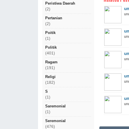
Peristiwa Daerah
un
(2)
und
Pertanian
(2)
un
Poitik
und
(1)
Politik
(401)
un
und
Ragam
(191)
un
Religi
und
(182)
S
(1)
un
und
Saremonial
(1)
Seremonial
(476)