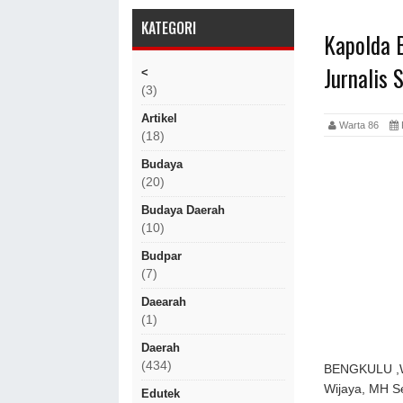
KATEGORI
Kapolda 
Jurnalis 
<
(3)
Artikel
Warta 86
(18)
Budaya
(20)
Budaya Daerah
(10)
Budpar
(7)
Daearah
(1)
Daerah
(434)
BENGKULU ,Ww
Wijaya, MH Se
Edutek