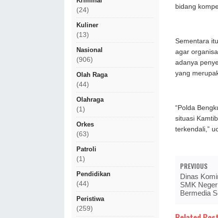
Kriminal
bidang kompet
(24)
Kuliner
(13)
Sementara itu
Nasional
agar organis
(906)
adanya penye
yang merupaka
Olah Raga
(44)
Olahraga
“Polda Bengku
(1)
situasi Kamt
Orkes
terkendali,” 
(63)
Patroli
(1)
PREVIOUS
Pendidikan
Dinas Komin
(44)
SMK Negeri
Bermedia S
Peristiwa
(259)
Related Post