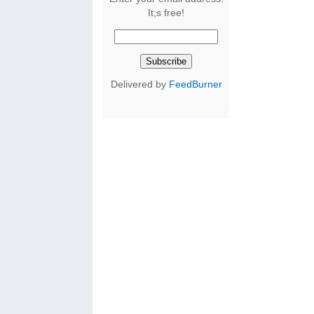
It;s free!
Delivered by
FeedBurner