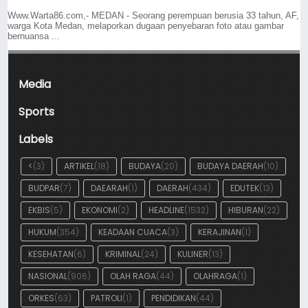
Www.Warta86.com,- MEDAN - Seorang perempuan berusia 33 tahun, AF,
warga Kota Medan, melaporkan dugaan penyebaran foto atau gambar
bernuansa ...
Media
Sports
Labels
<
(3)
ARTIKEL
(18)
BUDAYA
(20)
BUDAYA DAERAH
(10)
BUDPAR
(7)
DAEARAH
(1)
DAERAH
(434)
EDUTEK
(13)
EKBIS
(5)
EKONOMI
(2)
HEADLINE
(1532)
HIBURAN
(22)
HUKUM
(354)
KEADAAN CUACA
(3)
KERAJINAN
(1)
KESEHATAN
(6)
KRIMINAL
(24)
KULINER
(13)
NASIONAL
(906)
OLAH RAGA
(44)
OLAHRAGA
(1)
ORKES
(63)
PATROLI
(1)
PENDIDIKAN
(44)