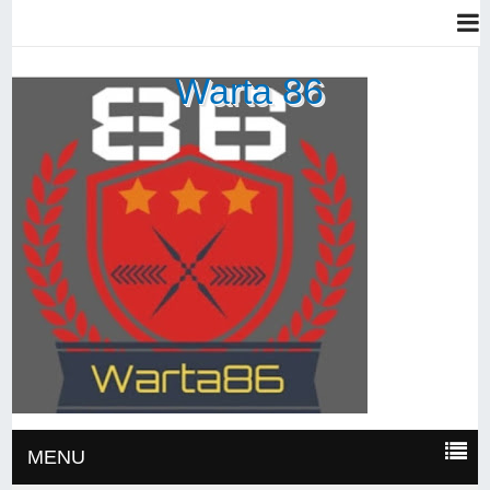
Warta 86
MENU