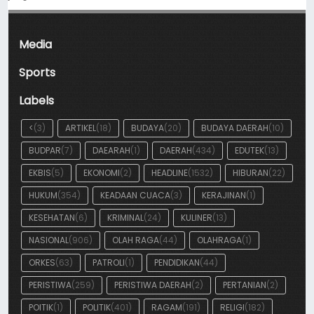
Media
Sports
Labels
<
(3)
ARTIKEL
(18)
BUDAYA
(20)
BUDAYA DAERAH
(10)
BUDPAR
(7)
DAEARAH
(1)
DAERAH
(434)
EDUTEK
(13)
EKBIS
(5)
EKONOMI
(2)
HEADLINE
(1532)
HIBURAN
(22)
HUKUM
(354)
KEADAAN CUACA
(3)
KERAJINAN
(1)
KESEHATAN
(6)
KRIMINAL
(24)
KULINER
(13)
NASIONAL
(906)
OLAH RAGA
(44)
OLAHRAGA
(1)
ORKES
(63)
PATROLI
(1)
PENDIDIKAN
(44)
PERISTIWA
(259)
PERISTIWA DAERAH
(2)
PERTANIAN
(2)
POITIK
(1)
POLITIK
(401)
RAGAM
(191)
RELIGI
(182)