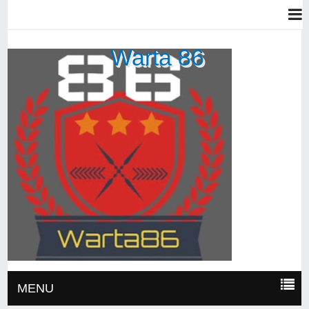
Warta 86
MENU