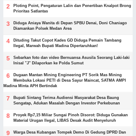
Ploting Point, Pengaturan Lalin dan Penertiban Knalpot Brong
Prioritas Satlantas
Diduga Aniaya Wanita di Depan SPBU Denai, Doni Chaniago
Diamankan Polsek Medan Area
Dituding Takut Copot Kades GD Diduga Pemain Tambang
Ilegal, Marwah Bupati Madina Dipertaruhkan!
Sebarkan foto dan video Bernuansa Asusila Seorang Laki-laki
Inisal "J" Dilaporkan ke Polda Sumut
Dugaan Mantan Mining Engineering PT Sorik Mas Mining
Membuka Lokasi PETI di Desa Sayur Maincat, SATMA AMPI
Madina Minta APH Bertindak
Bupati Sintang Terima Audiensi Masyarakat Desa Baung
Sengatap, Adukan Masalah Dengan Investor Perkebunan
Proyek Rp7,15 Miliar Sungai Pinoh Disorot: Diduga Gunakan
Material Urugan Ilegal, LIBAS Desak Audit Menyeluruh
Warga Desa Kubangan Tompek Demo Di Gedung DPRD Dan