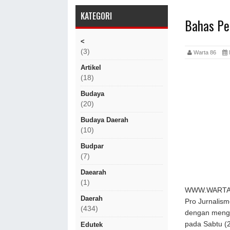
KATEGORI
Bahas Pe
<
(3)
Warta 86
Artikel
(18)
Budaya
(20)
Budaya Daerah
(10)
Budpar
(7)
Daearah
(1)
WWW.WARTA86
Daerah
Pro Jurnalism
(434)
dengan meng
pada Sabtu (
Edutek