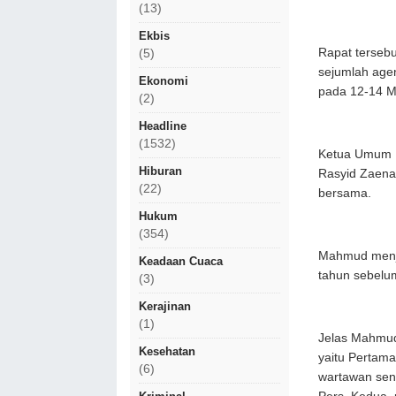
(13)
Ekbis
Rapat terseb
(5)
sejumlah age
Ekonomi
pada 12-14 Me
(2)
Headline
(1532)
Ketua Umum 
Hiburan
Rasyid Zaena
(22)
bersama.
Hukum
(354)
Mahmud menje
Keadaan Cuaca
tahun sebel
(3)
Kerajinan
(1)
Jelas Mahmud
Kesehatan
yaitu Pertam
(6)
wartawan seni