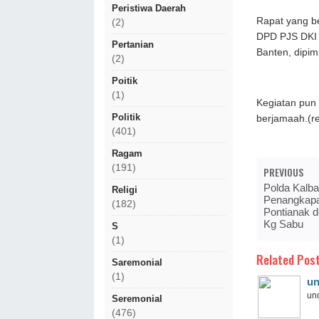
Peristiwa Daerah
Rapat yang be
(2)
DPD PJS DKI 
Pertanian
Banten, dipi
(2)
Poitik
(1)
Kegiatan pun 
Politik
berjamaah.(r
(401)
Ragam
(191)
PREVIOUS
Polda Kalb
Religi
Penangkapa
(182)
Pontianak d
Kg Sabu
S
(1)
Related Post
Saremonial
(1)
un
und
Seremonial
(476)