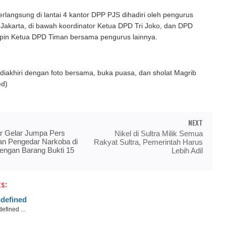
rlangsung di lantai 4 kantor DPP PJS dihadiri oleh pengurus
Jakarta, di bawah koordinator Ketua DPD Tri Joko, dan DPD
mpin Ketua DPD Timan bersama pengurus lainnya.
diakhiri dengan foto bersama, buka puasa, dan sholat Magrib
ed)
NEXT
ar Gelar Jumpa Pers
Nikel di Sultra Milik Semua
n Pengedar Narkoba di
Rakyat Sultra, Pemerintah Harus
engan Barang Bukti 15
Lebih Adil
s:
defined
efined ...