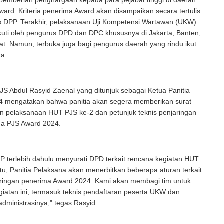
pemberian penghargaan kepada para pejabat tinggi di daerah
ard. Kriteria penerima Award akan disampaikan secara tertulis
s DPP. Terakhir, pelaksanaan Uji Kompetensi Wartawan (UKW)
kuti oleh pengurus DPD dan DPC khususnya di Jakarta, Banten,
t. Namun, terbuka juga bagi pengurus daerah yang rindu ikut
ta.
S Abdul Rasyid Zaenal yang ditunjuk sebagai Ketua Panitia
 mengatakan bahwa panitia akan segera memberikan surat
n pelaksanaan HUT PJS ke-2 dan petunjuk teknis penjaringan
ma PJS Award 2024.
 terlebih dahulu menyurati DPD terkait rencana kegiatan HUT
itu, Panitia Pelaksana akan menerbitkan beberapa aturan terkait
ringan penerima Award 2024. Kami akan membagi tim untuk
iatan ini, termasuk teknis pendaftaran peserta UKW dan
dministrasinya," tegas Rasyid.