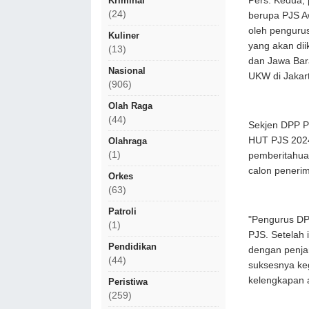
Pers. Kedua, 
Kriminal
(24)
berupa PJS Aw
oleh penguru
Kuliner
yang akan dii
(13)
dan Jawa Bara
Nasional
UKW di Jakar
(906)
Olah Raga
(44)
Sekjen DPP PJ
HUT PJS 2024
Olahraga
(1)
pemberitahua
calon peneri
Orkes
(63)
Patroli
"Pengurus DPP
(1)
PJS. Setelah 
Pendidikan
dengan penja
(44)
suksesnya keg
kelengkapan a
Peristiwa
(259)