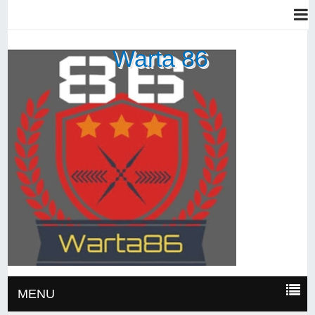
Warta 86
MENU