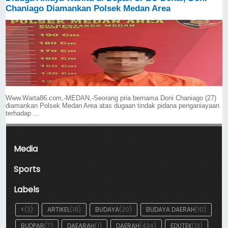
Chaniago Diamankan Polsek Medan Area
Www.Warta86.com,-MEDAN,-Seorang pria bernama Doni Chaniago (27)
diamankan Polsek Medan Area atas dugaan tindak pidana penganiayaan
terhadap ...
Media
Sports
Labels
<
(3)
ARTIKEL
(18)
BUDAYA
(20)
BUDAYA DAERAH
(10)
BUDPAR
(7)
DAEARAH
(1)
DAERAH
(434)
EDUTEK
(13)