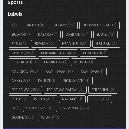
Sports
Labels
<
(3)
ARTIKEL
(18)
BUDAYA
(20)
BUDAYA DAERAH
(10)
BUDPAR
(7)
DAEARAH
(1)
DAERAH
(434)
EDUTEK
(13)
EKBIS
(5)
EKONOMI
(2)
HEADLINE
(1532)
HIBURAN
(22)
HUKUM
(354)
KEADAAN CUACA
(3)
KERAJINAN
(1)
KESEHATAN
(6)
KRIMINAL
(24)
KULINER
(13)
NASIONAL
(906)
OLAH RAGA
(44)
OLAHRAGA
(1)
ORKES
(63)
PATROLI
(1)
PENDIDIKAN
(44)
PERISTIWA
(259)
PERISTIWA DAERAH
(2)
PERTANIAN
(2)
POITIK
(1)
POLITIK
(401)
RAGAM
(191)
RELIGI
(182)
S
(1)
SAREMONIAL
(1)
SEREMONIAL
(476)
SOSIAL
(430)
WISATA
(7)