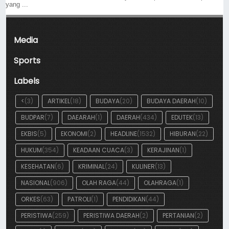
yang ...
Media
Sports
Labels
<
(3)
ARTIKEL
(18)
BUDAYA
(20)
BUDAYA DAERAH
(10)
BUDPAR
(7)
DAEARAH
(1)
DAERAH
(434)
EDUTEK
(13)
EKBIS
(5)
EKONOMI
(2)
HEADLINE
(1532)
HIBURAN
(22)
HUKUM
(354)
KEADAAN CUACA
(3)
KERAJINAN
(1)
KESEHATAN
(6)
KRIMINAL
(24)
KULINER
(13)
NASIONAL
(906)
OLAH RAGA
(44)
OLAHRAGA
(1)
ORKES
(63)
PATROLI
(1)
PENDIDIKAN
(44)
PERISTIWA
(259)
PERISTIWA DAERAH
(2)
PERTANIAN
(2)