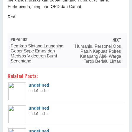
Melkianus, disaksikan Bupati Sintang H. Jarot Winarno,
Forkopimda, pimpinan OPD dan Camat.
Red
PREVIOUS
NEXT
Pemkab Sintang Launching
Humanis, Personel Ops
Geber Sape Emas dan
Patuh Kapuas Polres
Medsos Videotron Bumi
Ketapang Ajak Warga
Senentang
Tertib Berlalu Lintas
Related Posts:
undefined
undefined ...
undefined
undefined ...
undefined