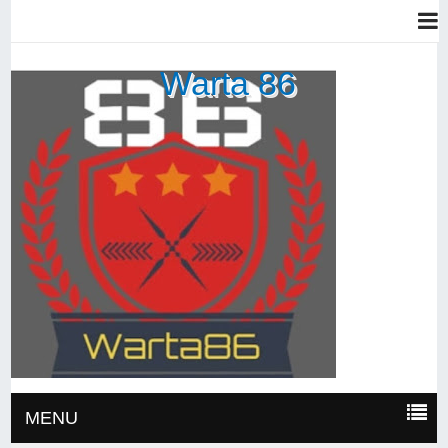
Warta 86
MENU