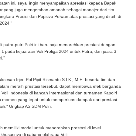
atan ini, saya ingin menyampaikan apresiasi kepada Bapak
ar yang juga mengemban amanah sebagai manajer dari tim
ngkara Presisi dan Popsivo Polwan atas prestasi yang diraih di
 2024."
li putra-putri Polri ini baru saja menorehkan prestasi dengan
 1 pada kejuaraan Voli Proliga 2024 untuk Putra, dan juara 3
i."
sesan Irjen Pol Pipit Rismanto S.I.K., M.H. beserta tim dan
lam meraih prestasi tersebut, dapat membawa efek berganda
i Voli Indonesia di kancah Internasional dan turnamen Kapolri
ah momen yang tepat untuk memperluas dampak dari prestasi
raih." Ungkap AS SDM Polri.
ah memiliki modal untuk menorehkan prestasi di level
, khususnya di cabang olahraga Voli.