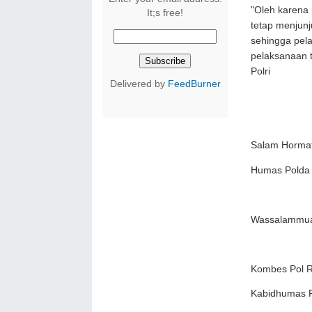
"Oleh karena 
It;s free!
tetap menjunj
sehingga pela
pelaksanaan 
Polri
Delivered by
FeedBurner
Salam Horma
Humas Polda
Wassalammua
Kombes Pol Ra
Kabidhumas P