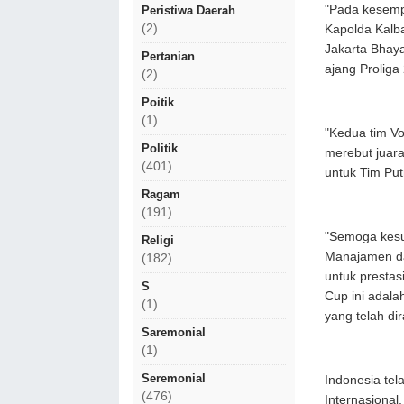
"Pada kesemp
Peristiwa Daerah
(2)
Kapolda Kalb
Jakarta Bhaya
Pertanian
ajang Proliga
(2)
Poitik
(1)
"Kedua tim Vo
Politik
merebut juara
(401)
untuk Tim Putr
Ragam
(191)
"Semoga kesuk
Religi
Manajamen da
(182)
untuk prestas
S
Cup ini adal
(1)
yang telah di
Saremonial
(1)
Seremonial
Indonesia tel
(476)
Internasional