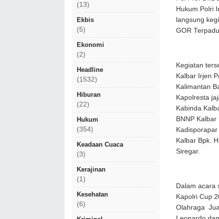
(13)
Hukum Polri I
langsung kegi
Ekbis
(5)
GOR Terpadu 
Ekonomi
(2)
Kegiatan ters
Headline
Kalbar Irjen 
(1532)
Kalimantan Ba
Hiburan
Kapolresta ja
(22)
Kabinda Kalba
BNNP Kalbar B
Hukum
(354)
Kadisporapar P
Kalbar Bpk. H
Keadaan Cuaca
Siregar.
(3)
Kerajinan
(1)
Dalam acara 
Kesehatan
Kapolri Cup 2
(6)
Olahraga Jua
Leonardo dan 