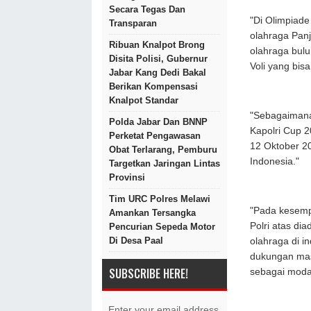
Secara Tegas Dan
"Di Olimpiade
Transparan
olahraga Panj
Ribuan Knalpot Brong
olahraga bulu
Disita Polisi, Gubernur
Voli yang bis
Jabar Kang Dedi Bakal
Berikan Kompensasi
Knalpot Standar
"Sebagaimana 
Polda Jabar Dan BNNP
Kapolri Cup 
Perketat Pengawasan
12 Oktober 202
Obat Terlarang, Pemburu
Indonesia."
Targetkan Jaringan Lintas
Provinsi
Tim URC Polres Melawi
"Pada kesempa
Amankan Tersangka
Polri atas di
Pencurian Sepeda Motor
Di Desa Paal
olahraga di 
dukungan mas
SUBSCRIBE HERE!
sebagai modal
Enter your email address.