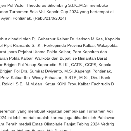
rjen Pol Victor Theodorus Sihombing S.I.K.,M.Si, membuka
atan Turnamen Bola Voli Kapolri Cup 2024 yang bertempat di
Ayani Pontianak. (Rabu/21/8/2024)
ebut dihadiri oleh Pj. Gubernur Kalbar Dr Harison M.Kes, Kapolda
Pol Pipit Rismanto S.I.K., Forkopimda Provinsi Kalbar, Wakapolda
rat ,para Pejabat Utama Polda Kalbar, Para Kapolres dan
jaran Polda Kalbar, Walikota dan Bupati se klimantan Barat
r Brigjen Pol Yusup Saparudin, S.I.K., CATS., CCPS, Kepala
rigjen Pol Drs. Sumirat Dwiyanto, M.Si.,Kapengti Pontianak,
rov. Kalbar Ibu. Windy Prihastari, S.STP., M.Si., Dirut Bank
. Rokidi, S.E., M.M.dan Ketua KONI Prov. Kalbar Fachrudin D
seremoni yang membuat kegiatan pembukaan Turnamen Voli
024 ini lebih meriah adalah karena juga dihadiri oleh Pahlawan
ra Peraih medali Emas Olimpiade Panjat Tebing 2024 Vedrriq
bintang-bintang Pemain Voli Nasional.