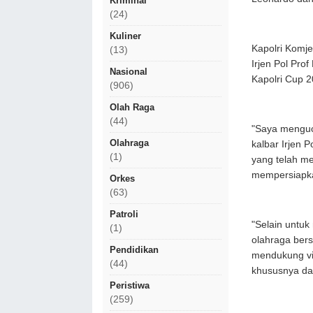
Kriminal
(24)
Kuliner
Kapolri Komje
(13)
Irjen Pol Pro
Nasional
Kapolri Cup 2
(906)
Olah Raga
(44)
"Saya menguc
Olahraga
kalbar Irjen 
(1)
yang telah m
mempersiapkan
Orkes
(63)
Patroli
"Selain untu
(1)
olahraga bers
Pendidikan
mendukung vi
(44)
khususnya da
Peristiwa
(259)