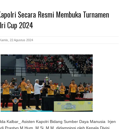
apolri Secara Resmi Membuka Turnamen
lri Cup 2024
Kamis, 22 Agustus 2024
lda Kalbar_ Asisten Kapolri Bidang Sumber Daya Manusia Irjen
edi Prastyo M.Hum.,M.Si.,M.M, didampingi oleh Kepala Divisi