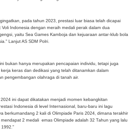
ingatkan, pada tahun 2023, prestasi luar biasa telah dicapai
let Voli Indonesia dengan meraih medali perak dalam dua
gengsi, yaitu Sea Games Kamboja dan kejuaraan antar-klub bola
sia." Lanjut AS SDM Polri.
ini bukan hanya merupakan pencapaian individu, tetapi juga
 kerja keras dan dedikasi yang telah ditanamkan dalam
n pengembangan olahraga di tanah air.
 2024 ini dapat dikatakan menjadi momen kebangkitan
stasi Indonesia di level Internasional, baru-baru ini lagu
a berkumandang 2 kali di Olimpiade Paris 2024, dimana terakhir
ia mendapat 2 medali emas Olimpiade adalah 32 Tahun yang lalu
n 1992."