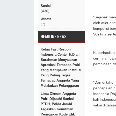
Sosial
(430)
"Sejenak meng
Wisata
oleh atlet-at
(7)
kompetisi ber
Voli Pria se-A
HEADLINE NEWS
Ketua Fast Respon
Keberhasilan 
Indonesia Center H.Dian
cerminan dari
Surahman Menyatakan
pembinaan da
Apresiasi Terhadap Polri
Yang Merupakan Institusi
Yang Paling Tegas
Terhadap Anggota Yang
"Dan di tahun
Melakukan Pelanggaran
pencapaian pre
Lima Oknum Anggota
Indonesia Ray
Polri Dijatuhi Sanksi
kali Indones
PTDH, Polda Jambi
yakni di tahu
Tegaskan Komitmen
Penegakan Kode Etik