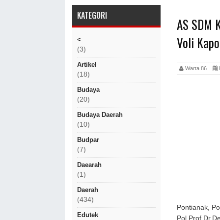
KATEGORI
AS SDM K
Voli Kapo
<
(3)
Artikel
Warta 86
(18)
Budaya
(20)
Budaya Daerah
(10)
Budpar
(7)
Daearah
(1)
Daerah
(434)
Pontianak, Po
Edutek
Pol Prof Dr.D