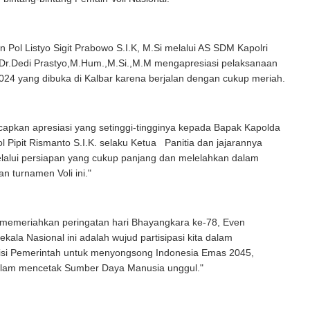
n Pol Listyo Sigit Prabowo S.I.K, M.Si melalui AS SDM Kapolri
f Dr.Dedi Prastyo,M.Hum.,M.Si.,M.M mengapresiasi pelaksanaan
024 yang dibuka di Kalbar karena berjalan dengan cukup meriah.
apkan apresiasi yang setinggi-tingginya kepada Bapak Kapolda
Pol Pipit Rismanto S.I.K. selaku Ketua Panitia dan jajarannya
elalui persiapan yang cukup panjang dan melelahkan dalam
 turnamen Voli ini."
k memeriahkan peringatan hari Bhayangkara ke-78, Even
ekala Nasional ini adalah wujud partisipasi kita dalam
si Pemerintah untuk menyongsong Indonesia Emas 2045,
lam mencetak Sumber Daya Manusia unggul."