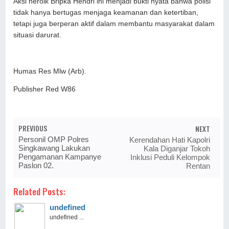
Aksi heroik Bripka Hendri ini menjadi bukti nyata bahwa polisi
tidak hanya bertugas menjaga keamanan dan ketertiban,
tetapi juga berperan aktif dalam membantu masyarakat dalam
situasi darurat.
Humas Res Mlw (Arb).
Publisher Red W86
PREVIOUS
NEXT
Personil OMP Polres
Kerendahan Hati Kapolri
Singkawang Lakukan
Kala Diganjar Tokoh
Pengamanan Kampanye
Inklusi Peduli Kelompok
Paslon 02.
Rentan
Related Posts:
undefined
undefined ...