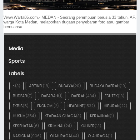
Www.Warta86.com,- MEDAN - Seorang perempuan berusia 33 tahun, AF,
warga Kota Medan, melaporkan dugaan penyebaran foto atau gambar
bernuansa ...
Media
Sports
Labels
<
(3)
ARTIKEL
(18)
BUDAYA
(20)
BUDAYA DAERAH
(10)
BUDPAR
(7)
DAEARAH
(1)
DAERAH
(434)
EDUTEK
(13)
EKBIS
(5)
EKONOMI
(2)
HEADLINE
(1532)
HIBURAN
(22)
HUKUM
(354)
KEADAAN CUACA
(3)
KERAJINAN
(1)
KESEHATAN
(6)
KRIMINAL
(24)
KULINER
(13)
NASIONAL
(906)
OLAH RAGA
(44)
OLAHRAGA
(1)