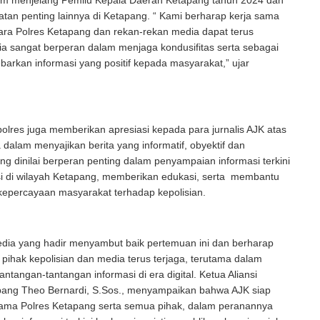
am menjelang Pemilu Kepala Daerah Ketapang tahun 2024 dan
atan penting lainnya di Ketapang. “ Kami berharap kerja sama
ara Polres Ketapang dan rekan-rekan media dapat terus
ia sangat berperan dalam menjaga kondusifitas serta sebagai
rkan informasi yang positif kepada masyarakat,” ujar
apolres juga memberikan apresiasi kepada para jurnalis AJK atas
dalam menyajikan berita yang informatif, obyektif dan
yang dinilai berperan penting dalam penyampaian informasi terkini
si di wilayah Ketapang, memberikan edukasi, serta membantu
percayaan masyarakat terhadap kepolisian.
dia yang hadir menyambut baik pertemuan ini dan berharap
a pihak kepolisian dan media terus terjaga, terutama dalam
ntangan-tantangan informasi di era digital. Ketua Aliansi
apang Theo Bernardi, S.Sos., menyampaikan bahwa AJK siap
sama Polres Ketapang serta semua pihak, dalam peranannya