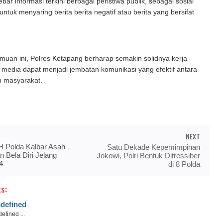
ar informasi terkini berbagai peristiwa publik, sebagai sosial
 untuk menyaring berita berita negatif atau berita yang bersifat
uan ini, Polres Ketapang berharap semakin solidnya kerja
media dapat menjadi jembatan komunikasi yang efektif antara
n masyarakat.
NEXT
 Polda Kalbar Asah
Satu Dekade Kepemimpinan
n Bela Diri Jelang
Jokowi, Polri Bentuk Ditressiber
4
di 8 Polda
s:
defined
efined ...