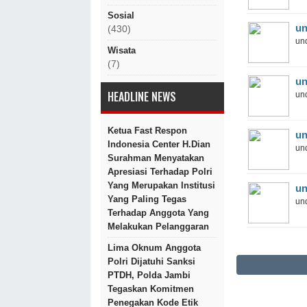
Sosial
un
(430)
und
Wisata
(7)
un
HEADLINE NEWS
und
Ketua Fast Respon
un
Indonesia Center H.Dian
und
Surahman Menyatakan
Apresiasi Terhadap Polri
Yang Merupakan Institusi
un
Yang Paling Tegas
und
Terhadap Anggota Yang
Melakukan Pelanggaran
Lima Oknum Anggota
Polri Dijatuhi Sanksi
PTDH, Polda Jambi
Tegaskan Komitmen
Penegakan Kode Etik