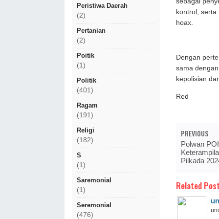
sebagai penyeb
Peristiwa Daerah
kontrol, serta
(2)
hoax.
Pertanian
(2)
Poitik
Dengan pertem
(1)
sama dengan 
kepolisian da
Politik
(401)
Red
Ragam
(191)
Religi
PREVIOUS
(182)
Polwan POH
Keterampila
S
Pilkada 202
(1)
Saremonial
Related Post
(1)
un
Seremonial
und
(476)