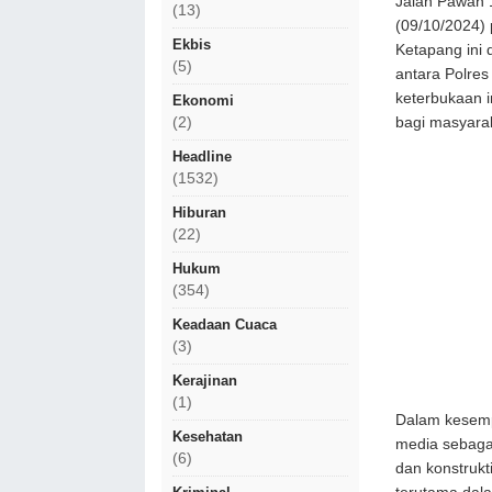
Jalan Pawan 
(13)
(09/10/2024) 
Ekbis
Ketapang ini
(5)
antara Polre
keterbukaan i
Ekonomi
bagi masyara
(2)
Headline
(1532)
Hiburan
(22)
Hukum
(354)
Keadaan Cuaca
(3)
Kerajinan
(1)
Dalam kesemp
Kesehatan
media sebagai
(6)
dan konstrukt