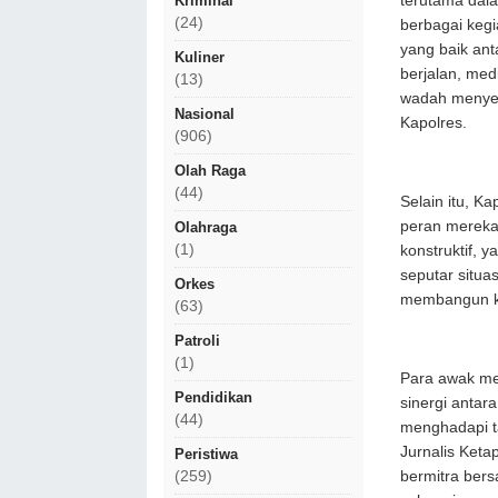
Kriminal
terutama dal
(24)
berbagai kegi
yang baik ant
Kuliner
berjalan, med
(13)
wadah menyeba
Nasional
Kapolres.
(906)
Olah Raga
(44)
Selain itu, K
peran mereka 
Olahraga
(1)
konstruktif, 
seputar situa
Orkes
membangun ke
(63)
Patroli
(1)
Para awak me
Pendidikan
sinergi antar
(44)
menghadapi ta
Jurnalis Ket
Peristiwa
(259)
bermitra ber