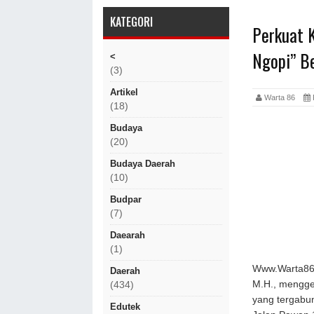
KATEGORI
Perkuat 
Ngopi” Be
<
(3)
Artikel
Warta 86
(18)
Budaya
(20)
Budaya Daerah
(10)
Budpar
(7)
Daearah
(1)
Www.Warta86.c
Daerah
M.H., mengge
(434)
yang tergabun
Edutek