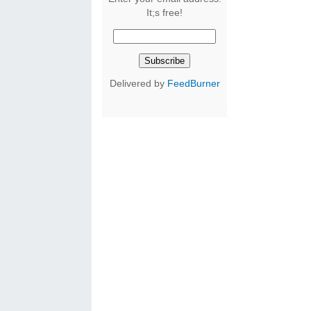
It;s free!
Delivered by
FeedBurner