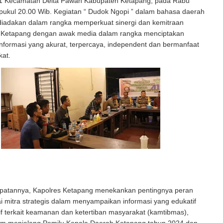
1 Kecamatan Delta Pawan Kabupaten Ketapang, pada Rabu
pukul 20.00 Wib. Kegiatan “ Dudok Ngopi ” dalam bahasa daerah
 diadakan dalam rangka memperkuat sinergi dan kemitraan
s Ketapang dengan awak media dalam rangka menciptakan
nformasi yang akurat, terpercaya, independent dan bermanfaat
kat.
atannya, Kapolres Ketapang menekankan pentingnya peran
 mitra strategis dalam menyampaikan informasi yang edukatif
if terkait keamanan dan ketertiban masyarakat (kamtibmas),