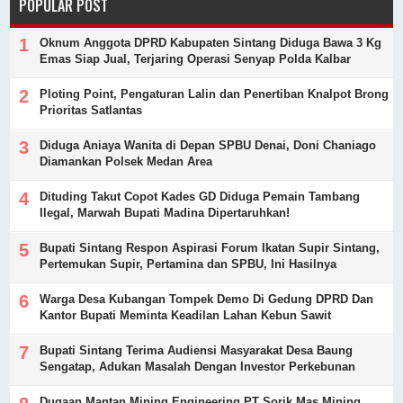
POPULAR POST
Oknum Anggota DPRD Kabupaten Sintang Diduga Bawa 3 Kg
Emas Siap Jual, Terjaring Operasi Senyap Polda Kalbar
Ploting Point, Pengaturan Lalin dan Penertiban Knalpot Brong
Prioritas Satlantas
Diduga Aniaya Wanita di Depan SPBU Denai, Doni Chaniago
Diamankan Polsek Medan Area
Dituding Takut Copot Kades GD Diduga Pemain Tambang
Ilegal, Marwah Bupati Madina Dipertaruhkan!
Bupati Sintang Respon Aspirasi Forum Ikatan Supir Sintang,
Pertemukan Supir, Pertamina dan SPBU, Ini Hasilnya
Warga Desa Kubangan Tompek Demo Di Gedung DPRD Dan
Kantor Bupati Meminta Keadilan Lahan Kebun Sawit
Bupati Sintang Terima Audiensi Masyarakat Desa Baung
Sengatap, Adukan Masalah Dengan Investor Perkebunan
Dugaan Mantan Mining Engineering PT Sorik Mas Mining