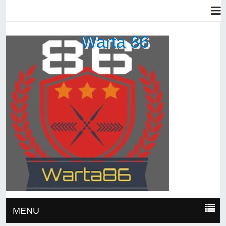
Warta 86
MENU