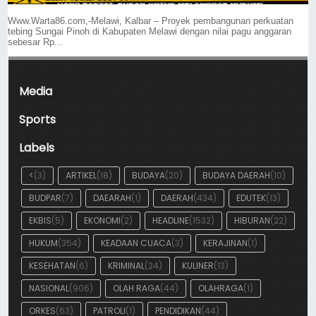
Www.Warta86.com,-Melawi, Kalbar – Proyek pembangunan perkuatan
tebing Sungai Pinoh di Kabupaten Melawi dengan nilai pagu anggaran
sebesar Rp...
Media
Sports
Labels
<
(3)
ARTIKEL
(18)
BUDAYA
(20)
BUDAYA DAERAH
(10)
BUDPAR
(7)
DAEARAH
(1)
DAERAH
(434)
EDUTEK
(13)
EKBIS
(5)
EKONOMI
(2)
HEADLINE
(1532)
HIBURAN
(22)
HUKUM
(354)
KEADAAN CUACA
(3)
KERAJINAN
(1)
KESEHATAN
(6)
KRIMINAL
(24)
KULINER
(13)
NASIONAL
(906)
OLAH RAGA
(44)
OLAHRAGA
(1)
ORKES
(63)
PATROLI
(1)
PENDIDIKAN
(44)