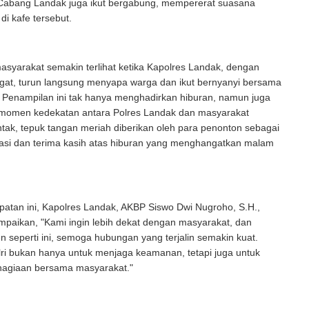
Cabang Landak juga ikut bergabung, mempererat suasana
di kafe tersebut.
syarakat semakin terlihat ketika Kapolres Landak, dengan
at, turun langsung menyapa warga dan ikut bernyanyi bersama
. Penampilan ini tak hanya menghadirkan hiburan, namun juga
momen kedekatan antara Polres Landak dan masyarakat
ak, tepuk tangan meriah diberikan oleh para penonton sebagai
iasi dan terima kasih atas hiburan yang menghangatkan malam
atan ini, Kapolres Landak, AKBP Siswo Dwi Nugroho, S.H.,
mpaikan, "Kami ingin lebih dekat dengan masyarakat, dan
 seperti ini, semoga hubungan yang terjalin semakin kuat.
ri bukan hanya untuk menjaga keamanan, tetapi juga untuk
hagiaan bersama masyarakat."