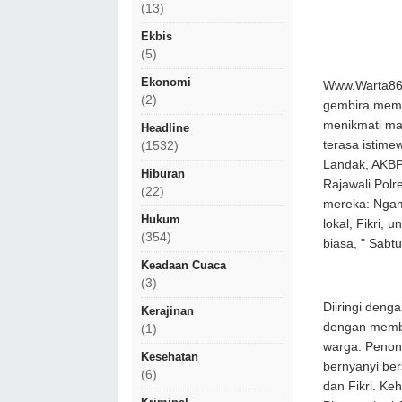
(13)
Ekbis
(5)
Ekonomi
Www.Warta86.
(2)
gembira meme
menikmati mal
Headline
terasa istime
(1532)
Landak, AKBP
Hiburan
Rajawali Polr
(22)
mereka: Ngam
Hukum
lokal, Fikri,
(354)
biasa, " Sabt
Keadaan Cuaca
(3)
Diiringi deng
Kerajinan
dengan memba
(1)
warga. Penon
Kesehatan
bernyanyi be
(6)
dan Fikri. K