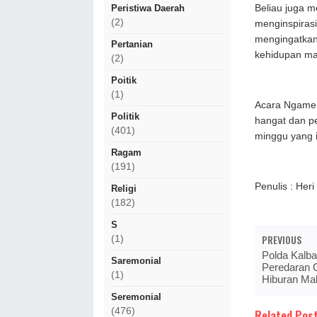
Beliau juga 
Peristiwa Daerah
(2)
menginspirasi
mengingatkan 
Pertanian
kehidupan ma
(2)
Poitik
(1)
Acara Ngamen
Politik
hangat dan p
(401)
minggu yang 
Ragam
(191)
Penulis : Her
Religi
(182)
S
PREVIOUS
(1)
Polda Kalba
Saremonial
Peredaran 
(1)
Hiburan Ma
Seremonial
(476)
Related Post