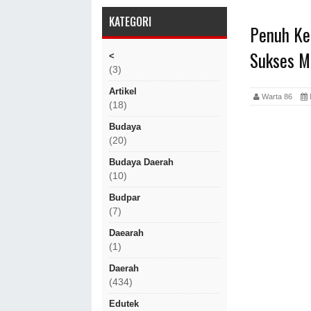
KATEGORI
Penuh Ke
Sukses M
<
(3)
Artikel
Warta 86
(18)
Budaya
(20)
Budaya Daerah
(10)
Budpar
(7)
Daearah
(1)
Daerah
(434)
Edutek