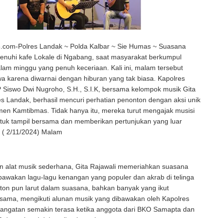
com-Polres Landak ~ Polda Kalbar ~ Sie Humas ~ Suasana
nuhi kafe Lokale di Ngabang, saat masyarakat berkumpul
am minggu yang penuh keceriaan. Kali ini, malam tersebut
wa karena diwarnai dengan hiburan yang tak biasa. Kapolres
 Siswo Dwi Nugroho, S.H., S.I.K, bersama kelompok musik Gita
es Landak, berhasil mencuri perhatian penonton dengan aksi unik
en Kamtibmas. Tidak hanya itu, mereka turut mengajak musisi
 untuk tampil bersama dan memberikan pertunjukan yang luar
u ( 2/11/2024) Malam
an alat musik sederhana, Gita Rajawali memeriahkan suasana
wakan lagu-lagu kenangan yang populer dan akrab di telinga
ton pun larut dalam suasana, bahkan banyak yang ikut
rsama, mengikuti alunan musik yang dibawakan oleh Kapolres
ehangatan semakin terasa ketika anggota dari BKO Samapta dan