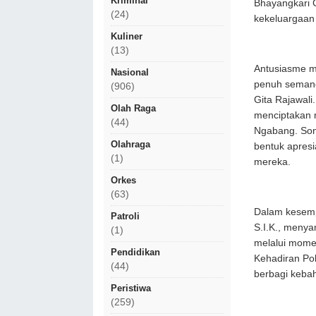
Kriminal
Bhayangkari 
(24)
kekeluargaan 
Kuliner
(13)
Antusiasme ma
Nasional
penuh semang
(906)
Gita Rajawali
Olah Raga
menciptakan 
(44)
Ngabang. Sont
Olahraga
bentuk apres
(1)
mereka.
Orkes
(63)
Dalam kesemp
Patroli
S.I.K., menya
(1)
melalui momen
Pendidikan
Kehadiran Pol
(44)
berbagi keba
Peristiwa
(259)