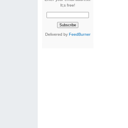
It;s free!
Delivered by
FeedBurner