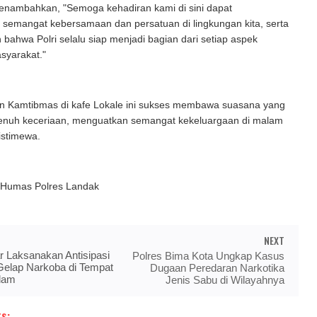
menambahkan, "Semoga kehadiran kami di sini dapat
 semangat kebersamaan dan persatuan di lingkungan kita, serta
bahwa Polri selalu siap menjadi bagian dari setiap aspek
syarakat."
 Kamtibmas di kafe Lokale ini sukses membawa suasana yang
enuh keceriaan, menguatkan semangat kekeluargaan di malam
istimewa.
i Humas Polres Landak
NEXT
r Laksanakan Antisipasi
Polres Bima Kota Ungkap Kasus
Gelap Narkoba di Tempat
Dugaan Peredaran Narkotika
lam
Jenis Sabu di Wilayahnya
s: