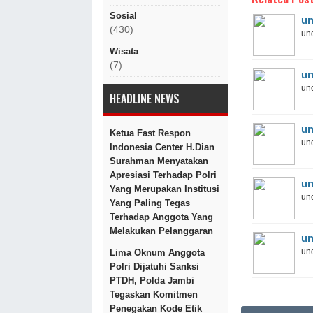
Sosial
un
(430)
und
Wisata
(7)
un
und
HEADLINE NEWS
un
Ketua Fast Respon
und
Indonesia Center H.Dian
Surahman Menyatakan
Apresiasi Terhadap Polri
un
Yang Merupakan Institusi
und
Yang Paling Tegas
Terhadap Anggota Yang
Melakukan Pelanggaran
un
und
Lima Oknum Anggota
Polri Dijatuhi Sanksi
PTDH, Polda Jambi
Tegaskan Komitmen
Penegakan Kode Etik